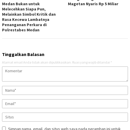
Medan Bukan untuk
Magetan Nyaris Rp 5 Miliar
Melecehkan Siapa Pun,
Melainkan Simbol Kritik dan
Rasa Kecewa Lambatnya
Penanganan Perkara di
Polrestabes Medan
Tinggalkan Balasan
Alamat email Anda tidak akan dipublikasikan.
Ruas yang wajib ditandai
*
Simpan nama, email, dan situs web saya pada peramban ini untuk