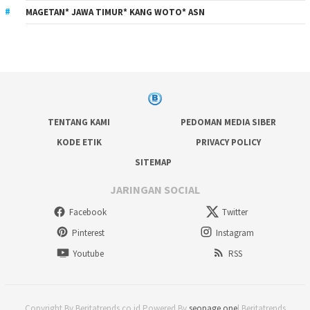
MAGETAN* JAWA TIMUR* KANG WOTO* ASN
TENTANG KAMI
PEDOMAN MEDIA SIBER
KODE ETIK
PRIVACY POLICY
SITEMAP
JARINGAN SOCIAL
Facebook
Twitter
Pinterest
Instagram
Youtube
RSS
Copyright By Beritatrends.co.id Powered By
seopage.one
| Beritatrends