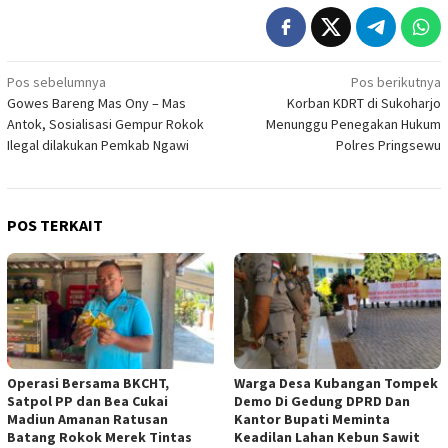
Navigasi
Pos sebelumnya
Pos berikutnya
Gowes Bareng Mas Ony – Mas
Korban KDRT di Sukoharjo
pos
Antok, Sosialisasi Gempur Rokok
Menunggu Penegakan Hukum
Ilegal dilakukan Pemkab Ngawi
Polres Pringsewu
POS TERKAIT
Operasi Bersama BKCHT,
Warga Desa Kubangan Tompek
Satpol PP dan Bea Cukai
Demo Di Gedung DPRD Dan
Madiun Amanan Ratusan
Kantor Bupati Meminta
Batang Rokok Merek Tintas
Keadilan Lahan Kebun Sawit