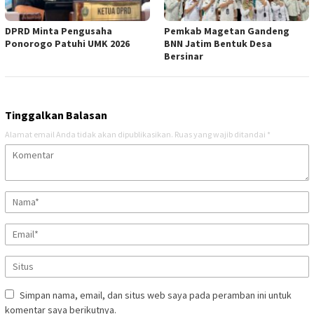
DPRD Minta Pengusaha
Pemkab Magetan Gandeng
Ponorogo Patuhi UMK 2026
BNN Jatim Bentuk Desa
Bersinar
Tinggalkan Balasan
Alamat email Anda tidak akan dipublikasikan.
Ruas yang wajib ditandai
*
Simpan nama, email, dan situs web saya pada peramban ini untuk
komentar saya berikutnya.