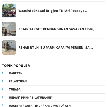
Waasintel Kasad Brigjen TNI Ari Peaseya …
KEJAR TARGET PEMBANGUNAN SASARAN FISIK, …
REHAB RTLH IBU PARMI CAPAI 70 PERSEN, SA…
TOPIK POPULER
MAGETAN
PELANTIKAN
TUBABA
MEDAN* PMKM* SILATURAHMI*
MAGETAN* JAWA TIMUR* KANG WOTO* ASN