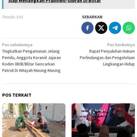
Siap Menangkan Prabowo-Gibran Di Blitar
Penulis: Esti
SEBARKAN
Navigasi
Pos sebelumnya
Pos berikutnya
Tingkatkan Pengamanan Jelang
Rapat Penyuluhan Hukum
pos
Pemilu, Anggota Koramil Jajaran
Perlindungan dan Pengelolaan
Kodim 0808/Blitar Gencarkan
Lingkungan Hidup
Patroli Di Wilayah Masing-Masing
POS TERKAIT