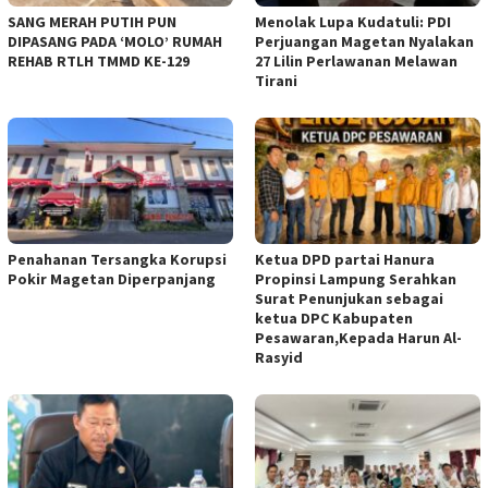
SANG MERAH PUTIH PUN
Menolak Lupa Kudatuli: PDI
DIPASANG PADA ‘MOLO’ RUMAH
Perjuangan Magetan Nyalakan
REHAB RTLH TMMD KE-129
27 Lilin Perlawanan Melawan
Tirani
Penahanan Tersangka Korupsi
Ketua DPD partai Hanura
Pokir Magetan Diperpanjang
Propinsi Lampung Serahkan
Surat Penunjukan sebagai
ketua DPC Kabupaten
Pesawaran,Kepada Harun Al-
Rasyid