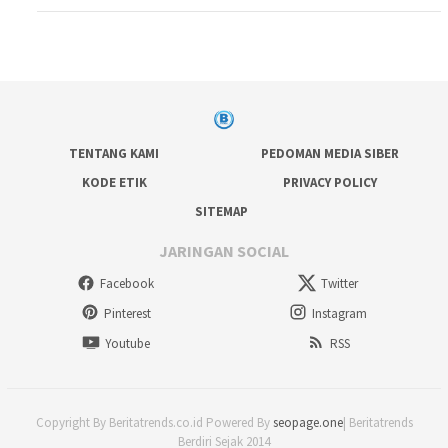
TENTANG KAMI
PEDOMAN MEDIA SIBER
KODE ETIK
PRIVACY POLICY
SITEMAP
JARINGAN SOCIAL
Facebook
Twitter
Pinterest
Instagram
Youtube
RSS
Copyright By Beritatrends.co.id Powered By
seopage.one
| Beritatrends
Berdiri Sejak 2014