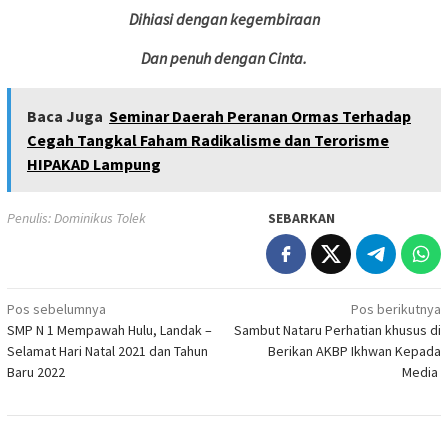
Dihiasi dengan kegembiraan
Dan penuh dengan Cinta.
Baca Juga
Seminar Daerah Peranan Ormas Terhadap
Cegah Tangkal Faham Radikalisme dan Terorisme
HIPAKAD Lampung
Penulis: Dominikus Tolek
SEBARKAN
Navigasi
Pos sebelumnya
Pos berikutnya
SMP N 1 Mempawah Hulu, Landak –
Sambut Nataru Perhatian khusus di
pos
Selamat Hari Natal 2021 dan Tahun
Berikan AKBP Ikhwan Kepada
Baru 2022
Media