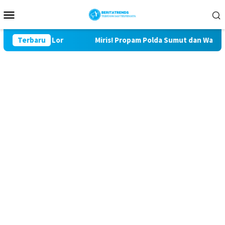
Loncat
Menu
ke
Mobile
konten
29 Bulu Lor
Terbaru
Miris! Propam Polda Sumut dan Wasidik Ditr