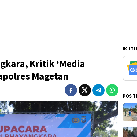
IKUTI
kara, Kritik ‘Media
apolres Magetan
POS T