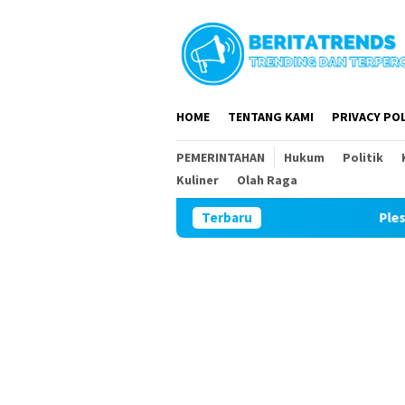
Loncat
ke
konten
HOME
TENTANG KAMI
PRIVACY POL
PEMERINTAHAN
Hukum
Politik
Kuliner
Olah Raga
Terbaru
Plesengan Depan Ru