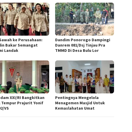
 Sawah ke Perusahaan:
Dandim Ponorogo Dampingi
lin Bakar Semangat
Danrem 081/Dsj Tinjau Pra
ni Landak
TMMD Di Desa Bulu Lor
dam XXI/RI Bangkitkan
Pentingnya Mengelola
l Tempur Prajurit Yonif
Menagemen Masjid Untuk
92/VS
Kemaslahatan Umat