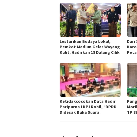
Lestarikan Budaya Lokal,
Dari
Pemkot Madiun Gelar Wayang
Karo
Kulit, Hadirkan 18 Dalang Cilik
Peta
Ketidakcocokan Data Hadir
Pang
Paripurna LKPJ Rohil, “DPRD
Mori
Didesak Buka Suara.
TP 8