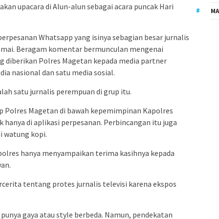
kan upacara di Alun-alun sebagai acara puncak Hari
MA
i perpesanan Whatsapp yang isinya sebagian besar jurnalis
ramai. Beragam komentar bermunculan mengenai
 diberikan Polres Magetan kepada media partner
edia nasional dan satu media sosial.
lah satu jurnalis perempuan di grup itu.
p Polres Magetan di bawah kepemimpinan Kapolres
 hanya di aplikasi perpesanan. Perbincangan itu juga
di watung kopi.
Kapolres hanya menyampaikan terima kasihnya kepada
wan.
erita tentang protes jurnalis televisi karena ekspos
unya gaya atau style berbeda. Namun, pendekatan