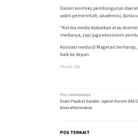
Dalam konteks pembangunan daerah, 
yakni pemerintah, akademisi, dunia 
“Ketika media diabaikan atau direme
medianya, tapi juga ekosistem pemba
Asosiasi media di Magetan berharap,
baik ke depan.
Penulis: Efa
Navigasi
Pos sebelumnya
Enam Pejabat Dandim Jajaran Korem 043/
pos
Diserahterimakan
POS TERKAIT