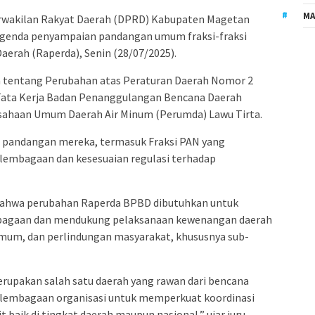
MA
wakilan Rakyat Daerah (DPRD) Kabupaten Magetan
agenda penyampaian pandangan umum fraksi-fraksi
erah (Raperda), Senin (28/07/2025).
a tentang Perubahan atas Peraturan Daerah Nomor 2
 Tata Kerja Badan Penanggulangan Bencana Daerah
usahaan Umum Daerah Air Minum (Perumda) Lawu Tirta.
n pandangan mereka, termasuk Fraksi PAN yang
lembagaan dan kesesuaian regulasi terhadap
 bahwa perubahan Raperda BPBD dibutuhkan untuk
embagaan dan mendukung pelaksanaan kewenangan daerah
umum, dan perlindungan masyarakat, khususnya sub-
rupakan salah satu daerah yang rawan dari bencana
kelembagaan organisasi untuk memperkuat koordinasi
t baik di tingkat daerah maupun nasional,” ujar juru