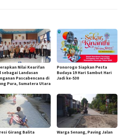
Terapkan Nilai Kearifan
Ponorogo Siapkan Pesta
l sebagai Landasan
Budaya 19 Hari Sambut Hari
nganan Pascabencana di
Jadi ke-530
ung Pura, Sumatera Utara
resi Girang Balita
Warga Senang, Paving Jalan