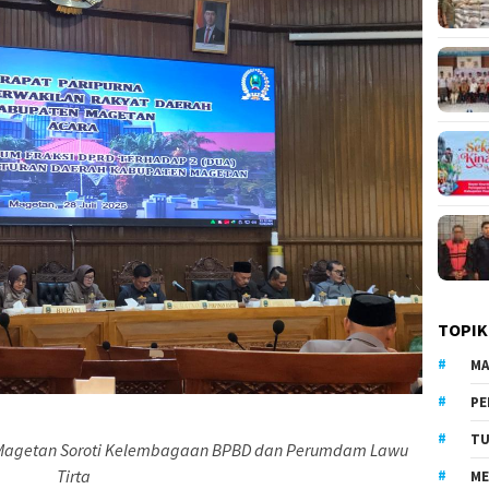
TOPIK
MA
PE
TU
 Magetan Soroti Kelembagaan BPBD dan Perumdam Lawu
Tirta
ME