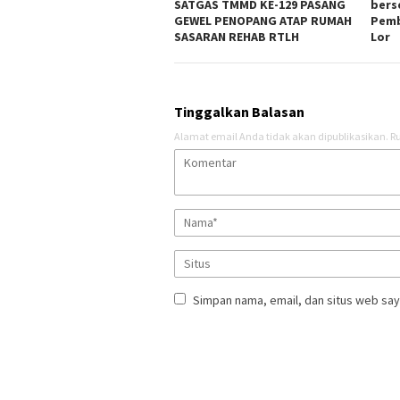
SATGAS TMMD KE-129 PASANG
bers
GEWEL PENOPANG ATAP RUMAH
Pemb
SASARAN REHAB RTLH
Lor
Tinggalkan Balasan
Alamat email Anda tidak akan dipublikasikan.
Ru
Simpan nama, email, dan situs web say