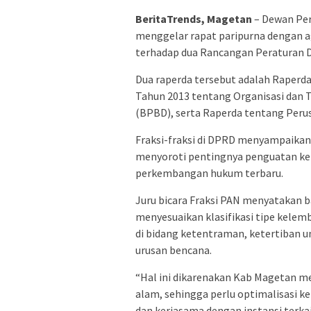
BeritaTrends, Magetan
– Dewan Per
menggelar rapat paripurna dengan 
terhadap dua Rancangan Peraturan Da
Dua raperda tersebut adalah Raperd
Tahun 2013 tentang Organisasi dan
(BPBD), serta Raperda tentang Per
Fraksi-fraksi di DPRD menyampaika
menyoroti pentingnya penguatan ke
perkembangan hukum terbaru.
Juru bicara Fraksi PAN menyatakan
menyesuaikan klasifikasi tipe kel
di bidang ketentraman, ketertiban 
urusan bencana.
“Hal ini dikarenakan Kab Magetan me
alam, sehingga perlu optimalisasi 
dan kerjasama dengan instansi terkai