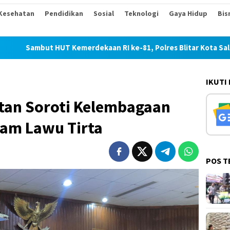
Kesehatan
Pendidikan
Sosial
Teknologi
Gaya Hidup
Bis
UT Kemerdekaan RI ke-81, Polres Blitar Kota Salurkan Beras da
IKUTI
tan Soroti Kelembagaan
am Lawu Tirta
POS T