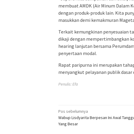
membuat AMDK (Air Minum Dalam Kem
dengan produk-produk lain. Kita puny
masukkan demi kemakmuran Magetan,
Terkait kemungkinan penyesuaian tar
dikaji dengan mempertimbangkan kon
hearing lanjutan bersama Perumdam
penyertaan modal.
Rapat paripurna ini merupakan taha
menyangkut pelayanan publik dasar 
Penulis: Efa
Navigasi
Pos sebelumnya
Wabup Lisdyarita Berpesan Ini Awal Tang
pos
Yang Besar