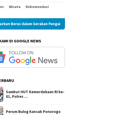
nis
Wisata
Rekomendasi
lam Gerakan Pangan Murah
Perum Bulog Kancab Ponorogo 
 KAMI DI GOOGLE NEWS
ERBARU
Sambut HUT Kemerdekaan RI ke-
81, Polres …
Perum Bulog Kancab Ponorogo