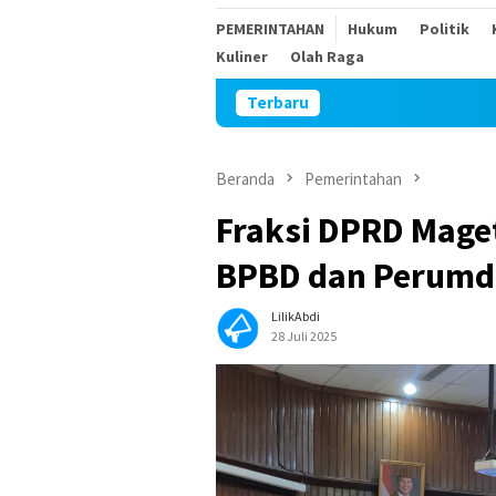
PEMERINTAHAN
Hukum
Politik
Kuliner
Olah Raga
Terbaru
Sambut H
Beranda
Pemerintahan
Fraksi DPRD Mage
BPBD dan Perumd
LilikAbdi
28 Juli 2025