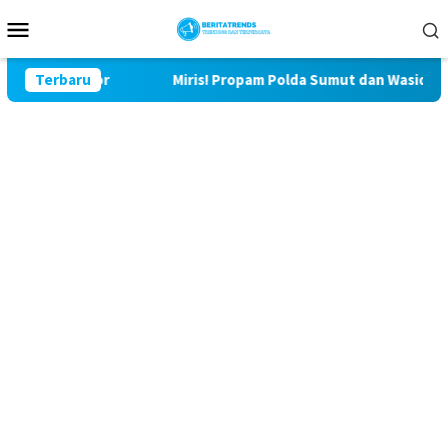
Loncat
Menu
ke
Mobile
konten
 Bulu Lor
Terbaru
Miris! Propam Polda Sumut dan Wasidik Ditres