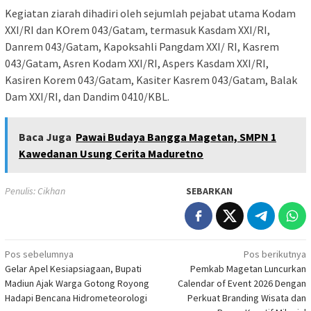
Kegiatan ziarah dihadiri oleh sejumlah pejabat utama Kodam
XXI/RI dan KOrem 043/Gatam, termasuk Kasdam XXI/RI,
Danrem 043/Gatam, Kapoksahli Pangdam XXI/ RI, Kasrem
043/Gatam, Asren Kodam XXI/RI, Aspers Kasdam XXI/RI,
Kasiren Korem 043/Gatam, Kasiter Kasrem 043/Gatam, Balak
Dam XXI/RI, dan Dandim 0410/KBL.
Baca Juga
Pawai Budaya Bangga Magetan, SMPN 1
Kawedanan Usung Cerita Maduretno
Penulis: Cikhan
SEBARKAN
Navigasi
Pos sebelumnya
Pos berikutnya
Gelar Apel Kesiapsiagaan, Bupati
Pemkab Magetan Luncurkan
pos
Madiun Ajak Warga Gotong Royong
Calendar of Event 2026 Dengan
Hadapi Bencana Hidrometeorologi
Perkuat Branding Wisata dan