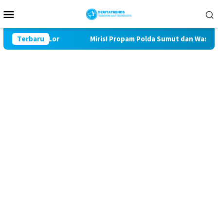
Loncat
Menu
ke
Mobile
konten
 Bulu Lor
Terbaru
Miris! Propam Polda Sumut dan Wasidik Ditres