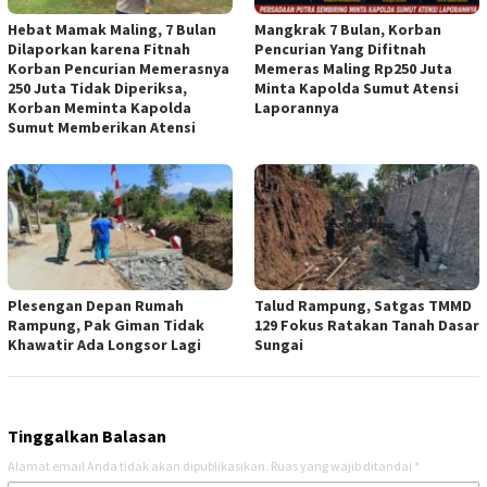
Hebat Mamak Maling, 7 Bulan
Mangkrak 7 Bulan, Korban
Dilaporkan karena Fitnah
Pencurian Yang Difitnah
Korban Pencurian Memerasnya
Memeras Maling Rp250 Juta
250 Juta Tidak Diperiksa,
Minta Kapolda Sumut Atensi
Korban Meminta Kapolda
Laporannya
Sumut Memberikan Atensi
Plesengan Depan Rumah
Talud Rampung, Satgas TMMD
Rampung, Pak Giman Tidak
129 Fokus Ratakan Tanah Dasar
Khawatir Ada Longsor Lagi
Sungai
Tinggalkan Balasan
Alamat email Anda tidak akan dipublikasikan.
Ruas yang wajib ditandai
*