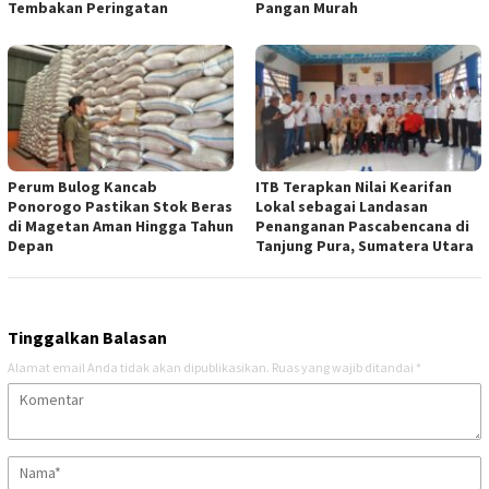
Tembakan Peringatan
Pangan Murah
Perum Bulog Kancab
ITB Terapkan Nilai Kearifan
Ponorogo Pastikan Stok Beras
Lokal sebagai Landasan
di Magetan Aman Hingga Tahun
Penanganan Pascabencana di
Depan
Tanjung Pura, Sumatera Utara
Tinggalkan Balasan
Alamat email Anda tidak akan dipublikasikan.
Ruas yang wajib ditandai
*