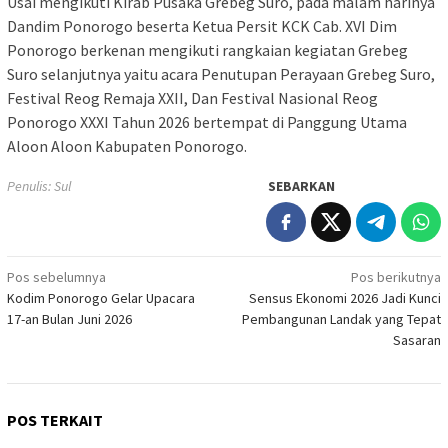
Usai mengikuti Kirab Pusaka Grebeg Suro, pada malam harinya
Dandim Ponorogo beserta Ketua Persit KCK Cab. XVI Dim
Ponorogo berkenan mengikuti rangkaian kegiatan Grebeg
Suro selanjutnya yaitu acara Penutupan Perayaan Grebeg Suro,
Festival Reog Remaja XXII, Dan Festival Nasional Reog
Ponorogo XXXI Tahun 2026 bertempat di Panggung Utama
Aloon Aloon Kabupaten Ponorogo.
Penulis: Sul
SEBARKAN
Navigasi
Pos sebelumnya
Pos berikutnya
Kodim Ponorogo Gelar Upacara
Sensus Ekonomi 2026 Jadi Kunci
pos
17-an Bulan Juni 2026
Pembangunan Landak yang Tepat
Sasaran
POS TERKAIT