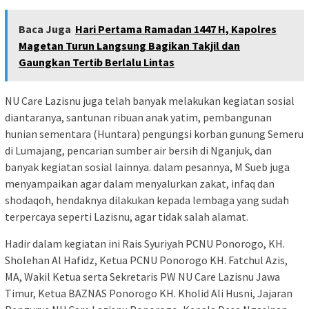
Baca Juga
Hari Pertama Ramadan 1447 H, Kapolres
Magetan Turun Langsung Bagikan Takjil dan
Gaungkan Tertib Berlalu Lintas
NU Care Lazisnu juga telah banyak melakukan kegiatan sosial
diantaranya, santunan ribuan anak yatim, pembangunan
hunian sementara (Huntara) pengungsi korban gunung Semeru
di Lumajang, pencarian sumber air bersih di Nganjuk, dan
banyak kegiatan sosial lainnya. dalam pesannya, M Sueb juga
menyampaikan agar dalam menyalurkan zakat, infaq dan
shodaqoh, hendaknya dilakukan kepada lembaga yang sudah
terpercaya seperti Lazisnu, agar tidak salah alamat.
Hadir dalam kegiatan ini Rais Syuriyah PCNU Ponorogo, KH.
Sholehan Al Hafidz, Ketua PCNU Ponorogo KH. Fatchul Azis,
MA, Wakil Ketua serta Sekretaris PW NU Care Lazisnu Jawa
Timur, Ketua BAZNAS Ponorogo KH. Kholid Ali Husni, Jajaran