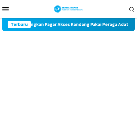
Loncat
Menu
ke
Mobile
konten
ga Dungkan Pagar Akses Kandang Pakai Peraga Adat
Terbaru
Mant