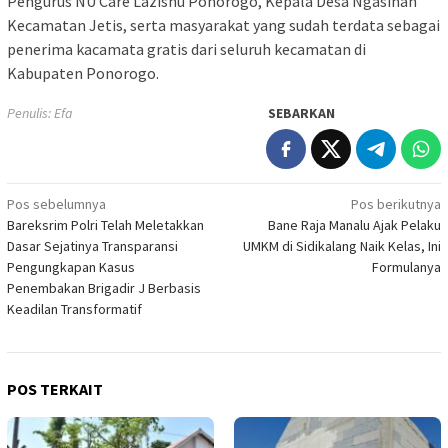
Pengurus NU Care Lazisnu Ponorogo, Kepala Desa Ngasinan
Kecamatan Jetis, serta masyarakat yang sudah terdata sebagai
penerima kacamata gratis dari seluruh kecamatan di
Kabupaten Ponorogo.
Penulis: Efa
SEBARKAN
Navigasi
Pos sebelumnya
Pos berikutnya
Bareksrim Polri Telah Meletakkan
Bane Raja Manalu Ajak Pelaku
pos
Dasar Sejatinya Transparansi
UMKM di Sidikalang Naik Kelas, Ini
Pengungkapan Kasus
Formulanya
Penembakan Brigadir J Berbasis
Keadilan Transformatif
POS TERKAIT