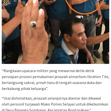
“Rangkaian upacara militer yang mewarnai detik-detik
persiapan prosesi pemakaman jenazah almarhum Ibrahim Tile,
berlangsung sakral, prnuh haru di tengah suasana duka dan
berkabung pihak keluarga”.
“Usai disholatkan, jenazah selanjutnya diantar dan dikawal
oleh personil turjawali Mako Polres Selayar untuk dikebumikan
di Desa Binanga Sombaiya, Kecamatan Bontosikuyu.”