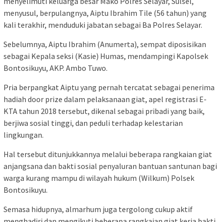
menyelimuti keluarga besar Mako Polres Selayar, Sulsel,
menyusul, berpulangnya, Aiptu Ibrahim Tile (56 tahun) yang
kali terakhir, menduduki jabatan sebagai Ba Polres Selayar.
Sebelumnya, Aiptu Ibrahim (Anumerta), sempat diposisikan
sebagai Kepala seksi (Kasie) Humas, mendampingi Kapolsek
Bontosikuyu, AKP. Ambo Tuwo.
Pria berpangkat Aiptu yang pernah tercatat sebagai penerima
hadiah door prize dalam pelaksanaan giat, apel registrasi E-
KTA tahun 2018 tersebut, dikenal sebagai pribadi yang baik,
berjiwa sosial tinggi, dan peduli terhadap kelestarian
lingkungan.
Hal tersebut ditunjukkannya melalui beberapa rangkaian giat
anjangsana dan bakti sosial penyaluran bantuan santunan bagi
warga kurang mampu di wilayah hukum (Wilkum) Polsek
Bontosikuyu.
Semasa hidupnya, almarhum juga tergolong cukup aktif
menghadiri dan mengikuti beberapa rangkaian giat kerja bakti