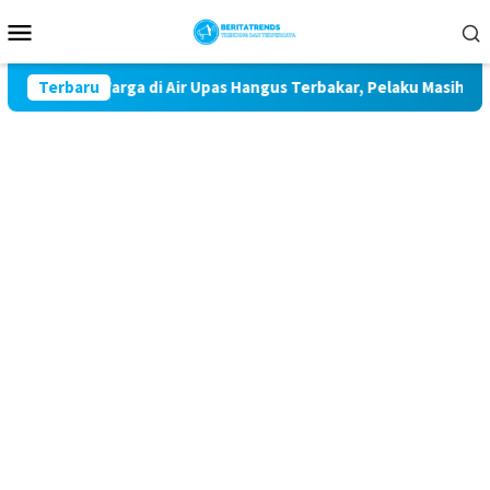
Loncat
Menu
ke
Mobile
konten
k Warga di Air Upas Hangus Terbakar, Pelaku Masih Buron
Terbaru