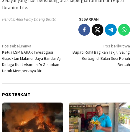
Selayar yang ikut berkabung atas kepergian almarhum Aiptu
Ibrahim Tile.
Penulis: Andi Fadly Daeng Biritta
SEBARKAN
Navigasi
Pos sebelumnya
Pos berikutnya
Ketua LSM BARAK Investigasi
Bupati Rohil Bagikan Takjil, Saling
pos
Gapoktan Makmur Jaya Bandar Aji
Berbagi di Bulan Suci Penuh
Diduga Kuat Alsintan Di Gelapkan
Berkah
Untuk Memperkaya Diri
POS TERKAIT