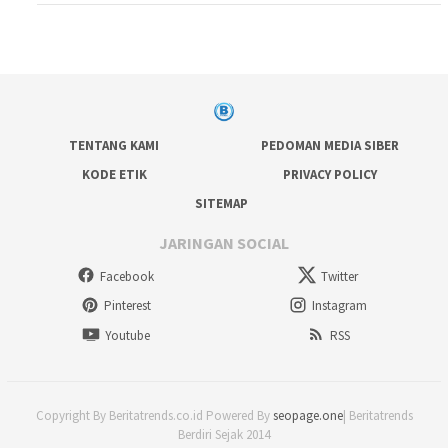
TENTANG KAMI
PEDOMAN MEDIA SIBER
KODE ETIK
PRIVACY POLICY
SITEMAP
JARINGAN SOCIAL
Facebook
Twitter
Pinterest
Instagram
Youtube
RSS
Copyright By Beritatrends.co.id Powered By
seopage.one
| Beritatrends
Berdiri Sejak 2014