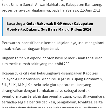
Sakit Umum Daerah Anwar Makkatutu, Kabupaten Bantaeng.
proses perawatan dijalaninya, pada hari Selasa, 22-Juni 2021.
Baca Juga
Gelar Rakercab II GP Ansor Kabupaten
Mojokerto,Dukung Gus Barra Maju di Pilbup 2024
Perawatan intensif harus kembali dijalaninya, usai mengalami
sesak nafas dan dugaan hipertensi.
Dugaan tersebut diperkuat oleh hasil pemeriksaan tensi oleh
tim medis rumah sakit yang melebihi 200.
Ucapan duka cita dan belasungkawa disampaikan Kapolres
Selayar, Ajun Komisaris Besar Polisi (AKBP) Ujang Darmawan,
SH., S.I.K., M.M.,IK di sela-sela giat upacara militer yang
dirangkaikan dengan tembakan salvo sebagai bentuk
penghormatan terakhir dan penghargaan, korps Bhayangkara,
terhadap segala bentuk dedikasi, pengabdian, loyalitas, serta
jasa almarhum dalam menjaga kehormatan dan kewibawaan