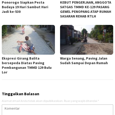
Ponorogo Siapkan Pesta
KEBUT PENGERJAAN, ANGGOTA
Budaya 19 Hari Sambut Hari
SATGAS TMMD KE-129 PASANG
Jadi ke-530
GEWEL PENOPANG ATAP RUMAH
SASARAN REHAB RTLH
Ekspresi Girang Balita
Warga Senang, Paving Jalan
bersepeda Diatas Paving
Sudah Sampai Depan Rumah
Pembangunan TMMD 129 Bulu
Lor
Tinggalkan Balasan
Alamat email Anda tidak akan dipublikasikan.
Ruas yang wajib ditandai
*