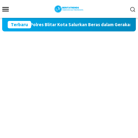
Loncat
Menu
ke
Mobile
konten
ke-81, Polres Blitar Kota Salurkan Beras dalam Gerakan Pangan
Terbaru