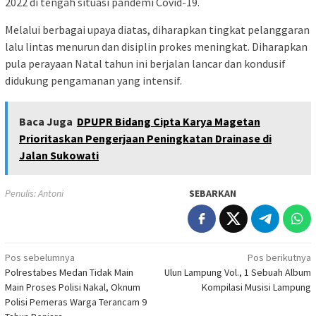
2022 di tengah situasi pandemi Covid-19.
Melalui berbagai upaya diatas, diharapkan tingkat pelanggaran
lalu lintas menurun dan disiplin prokes meningkat. Diharapkan
pula perayaan Natal tahun ini berjalan lancar dan kondusif
didukung pengamanan yang intensif.
Baca Juga
DPUPR Bidang Cipta Karya Magetan
Prioritaskan Pengerjaan Peningkatan Drainase di
Jalan Sukowati
Penulis: Antoni
SEBARKAN
Navigasi
Pos sebelumnya
Pos berikutnya
Polrestabes Medan Tidak Main
Ulun Lampung Vol., 1 Sebuah Album
pos
Main Proses Polisi Nakal, Oknum
Kompilasi Musisi Lampung
Polisi Pemeras Warga Terancam 9