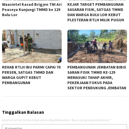
Waasintel Kasad Brigjen TNI Ari
KEJAR TARGET PEMBANGUNAN
Peaseya Kunjungi TMMD ke 129
SASARAN FISIK, SATGAS TMMD
Bulu Lor
DAN WARGA BULU LOR KEBUT
PLESTERAN RTLH MILIK PUGUH
REHAB RTLH IBU PARMI CAPAI 70
PEMBANGUNAN JEMBATAN BIBIS
PERSEN, SATGAS TMMD DAN
SARAN FISIK TMMD KE-129
WARGA GUPIT KEBUT
MEMASUKI TAHAP AKHIR,
PEMBANGUNAN
PEKERJAAN FOKUS PADA
SEKTOR PENDUKUNG JEMBATAN
Tinggalkan Balasan
Alamat email Anda tidak akan dipublikasikan.
Ruas yang wajib ditandai
*