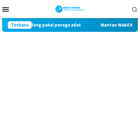
Loncat
Menu
ke
Mobile
konten
kandang pakai peraga adat
Terbaru
Mantan Wakil Bupati Pringsew