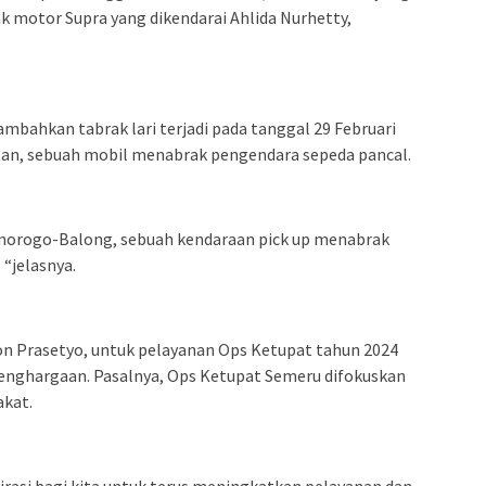
motor Supra yang dikendarai Ahlida Nurhetty,
bahkan tabrak lari terjadi pada tanggal 29 Februari
itan, sebuah mobil menabrak pengendara sepeda pancal.
Ponorogo-Balong, sebuah kendaraan pick up menabrak
“jelasnya.
ton Prasetyo, untuk pelayanan Ops Ketupat tahun 2024
enghargaan. Pasalnya, Ops Ketupat Semeru difokuskan
akat.