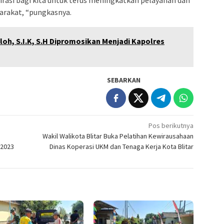
irasi bagi kita untuk terus meningkatkan pelayanan dan
arakat, “pungkasnya.
loh, S.I.K, S.H Dipromosikan Menjadi Kapolres
SEBARKAN
Pos berikutnya
Wakil Walikota Blitar Buka Pelatihan Kewirausahaan
 2023
Dinas Koperasi UKM dan Tenaga Kerja Kota Blitar