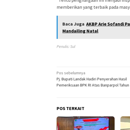
“Tentu penghargaan ini menjadi insp
memberikan yang terbaik pada masy
Baca Juga
AKBP Arie Sofandi Pa
Mandailing Natal
Penulis: Sul
Navigasi
Pos sebelumnya
Pj. Bupati Landak Hadiri Penyerahan Hasil
pos
Pemeriksaan BPK RI Atas Banparpol Tahun
POS TERKAIT