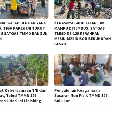
MAU KALAH DENGAN YANG
KERASNYA BAHU JALAN TAK
, TIGA KAKEK INI TURUT
MAMPU DITEMBUS, SATGAS
U SATGAS TMMD BANGUN
TMMD KE-129 KERAHKAN
N
MESIN-MESIN BOR BERUKURAN
BESAR
at Kebersamaan TNI dan
Penyuluhan Keagamaan
at, Talud TMMD 129
Sasaran Non Fisik TMMD 129
an 1 Hari Ini Finishing
Bulu Lor