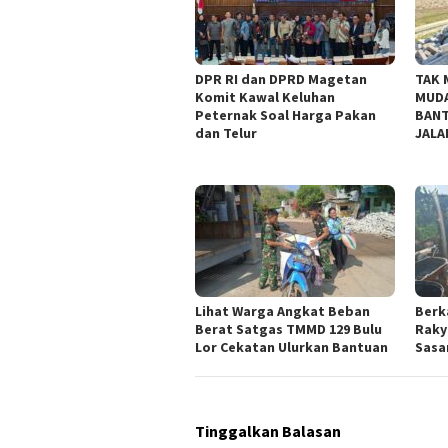
DPR RI dan DPRD Magetan
TAK 
Komit Kawal Keluhan
MUDA
Peternak Soal Harga Pakan
BANT
dan Telur
JALA
Lihat Warga Angkat Beban
Berk
Berat Satgas TMMD 129 Bulu
Raky
Lor Cekatan Ulurkan Bantuan
Sasar
Tinggalkan Balasan