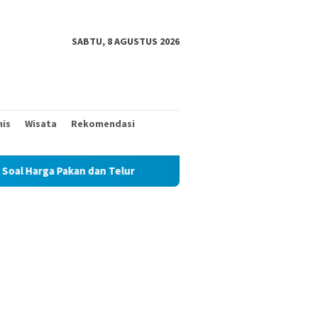
SABTU, 8 AGUSTUS 2026
nis
Wisata
Rekomendasi
n dan Telur
TAK MAU KALAH DENGAN YANG MUDA, TIGA K