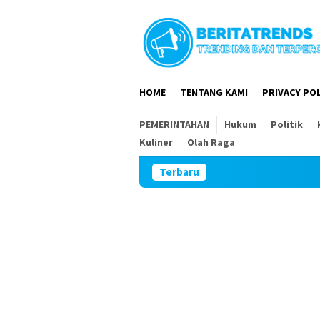
Loncat
ke
konten
HOME
TENTANG KAMI
PRIVACY POL
PEMERINTAHAN
Hukum
Politik
Kuliner
Olah Raga
Terbaru
DPR RI d