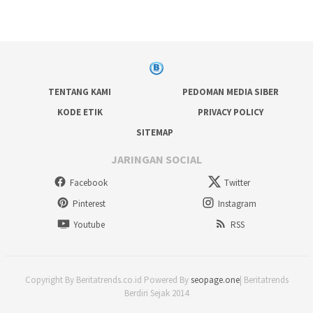
TENTANG KAMI
PEDOMAN MEDIA SIBER
KODE ETIK
PRIVACY POLICY
SITEMAP
JARINGAN SOCIAL
Facebook
Twitter
Pinterest
Instagram
Youtube
RSS
Copyright By Beritatrends.co.id Powered By
seopage.one
| Beritatrends
Berdiri Sejak 2014