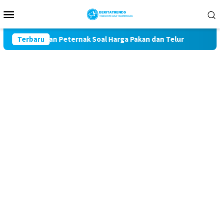
Loncat
Menu
ke
Mobile
konten
 Keluhan Peternak Soal Harga Pakan dan Telur
Terbaru
TAK MAU 