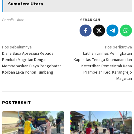
Sumatera Utara
Penulis: Jhon
SEBARKAN
Navigasi
Pos sebelumnya
Pos berikutnya
Diana Sasa Apresiasi Kepada
Latihan Linmas Peningkatan
pos
Pemkab Magetan Dengan
Kapasitas Tenaga Keamanan dan
Membebaskan Biaya Pengobatan
Ketertiban Pemerintah Desa
Korban Laka Pohon Tumbang
Prampelan Kec. Karangrejo
Magetan
POS TERKAIT