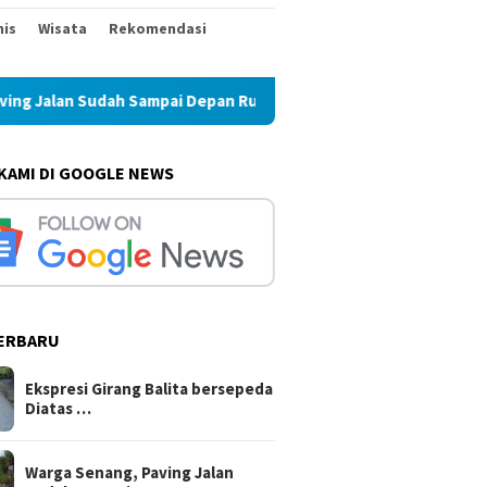
nis
Wisata
Rekomendasi
mpai Depan Rumah
TELAH CAPAI TAHAP AKHIR PEMBANGU
 KAMI DI GOOGLE NEWS
ERBARU
Ekspresi Girang Balita bersepeda
Diatas …
Warga Senang, Paving Jalan