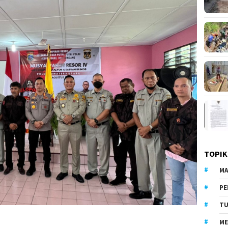
TOPIK
MA
PE
TU
ME