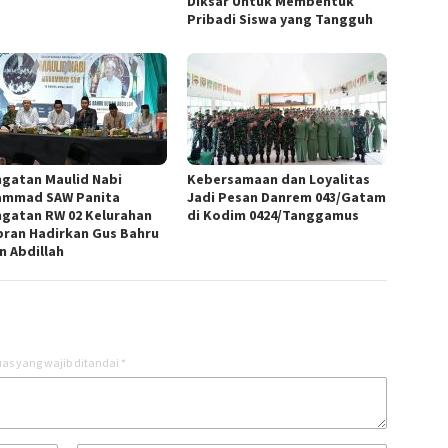
Diksar Untuk Membentuk
Pribadi Siswa yang Tangguh
ngatan Maulid Nabi
Kebersamaan dan Loyalitas
mmad SAW Panita
Jadi Pesan Danrem 043/Gatam
ngatan RW 02 Kelurahan
di Kodim 0424/Tanggamus
ran Hadirkan Gus Bahru
n Abdillah
as yang wajib ditandai
*