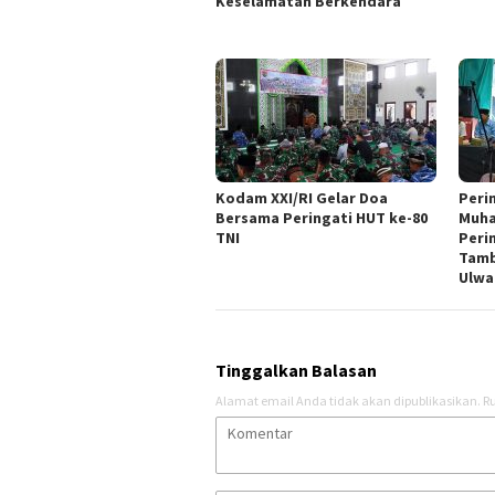
Keselamatan Berkendara
Kodam XXI/RI Gelar Doa
Peri
Bersama Peringati HUT ke-80
Muha
TNI
Peri
Tamb
Ulwa
Tinggalkan Balasan
Alamat email Anda tidak akan dipublikasikan.
Ru