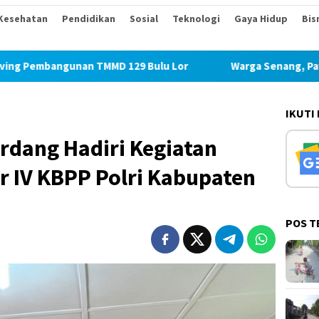
Kesehatan
Pendidikan
Sosial
Teknologi
Gaya Hidup
Bis
MMD 129 Bulu Lor
Warga Senang, Paving Jalan Sudah Sa
IKUTI
erdang Hadiri Kegiatan
 IV KBPP Polri Kabupaten
POS T