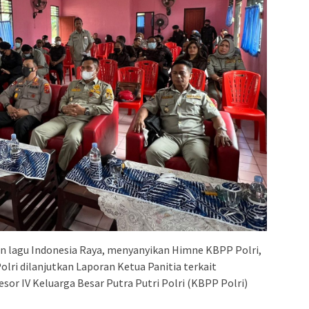
n lagu Indonesia Raya, menyanyikan Himne KBPP Polri,
lri dilanjutkan Laporan Ketua Panitia terkait
or IV Keluarga Besar Putra Putri Polri (KBPP Polri)