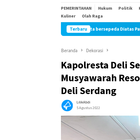
PEMERINTAHAN
Hukum
Politik
Kuliner
Olah Raga
Ekspresi Girang Balita bersepeda Diatas Paving Pembangunan T
Terbaru
Beranda
Dekorasi
Kapolresta Deli S
Musyawarah Resor
Deli Serdang
LilikAbdi
5 Agustus 2022