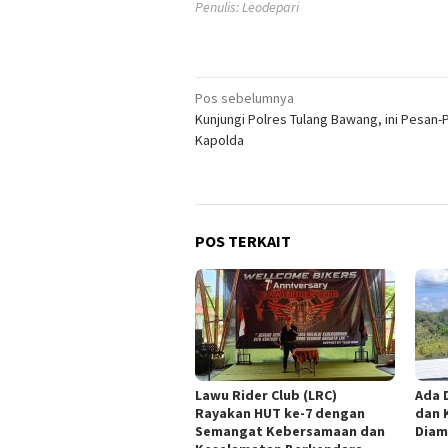
Penulis: Leodepari
Navigasi
Pos sebelumnya
Kunjungi Polres Tulang Bawang, ini Pesan
pos
Kapolda
POS TERKAIT
Lawu Rider Club (LRC)
Ada 
Rayakan HUT ke-7 dengan
dan 
Semangat Kebersamaan dan
Diam