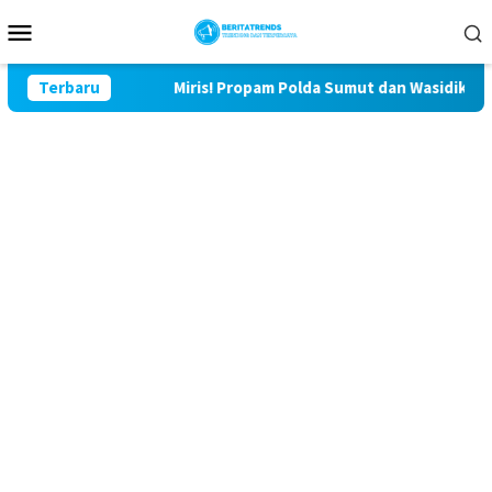
Loncat
Menu
ke
Mobile
konten
u Lor
Terbaru
Miris! Propam Polda Sumut dan Wasidik Ditreskrim