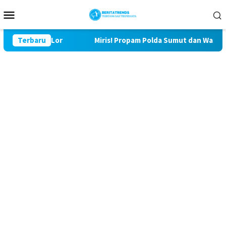
Loncat
Menu
ke
Mobile
konten
Bulu Lor
Terbaru
Miris! Propam Polda Sumut dan Wasidik Ditresk