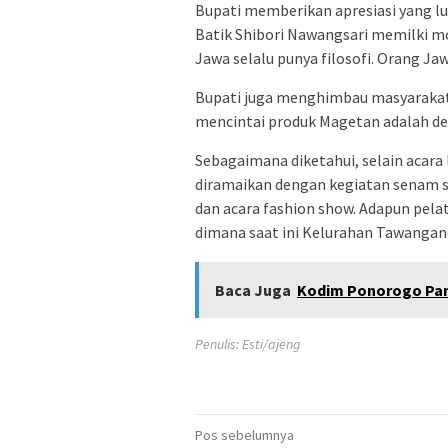
Bupati memberikan apresiasi yang l
Batik Shibori Nawangsari memilki mot
Jawa selalu punya filosofi. Orang J
Bupati juga menghimbau masyarakat 
mencintai produk Magetan adalah d
Sebagaimana diketahui, selain acara 
diramaikan dengan kegiatan senam s
dan acara fashion show. Adapun pela
dimana saat ini Kelurahan Tawanga
Baca Juga
Kodim Ponorogo Pan
Penulis: Esti/ajeng
Navigasi
Pos sebelumnya