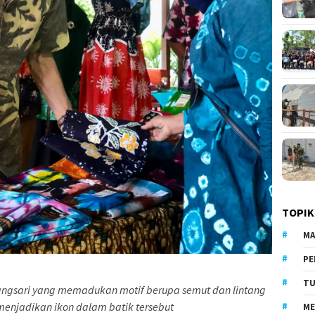
TOPIK
MA
PE
TU
angsari yang memadukan motif berupa semut dan lintang
enjadikan ikon dalam batik tersebut
ME