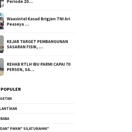
Periode 20…
Waasintel Kasad Brigjen TNI Ari
Peaseya …
KEJAR TARGET PEMBANGUNAN
SASARAN FISIK, …
REHAB RTLH IBU PARMI CAPAI 70
PERSEN, SA…
 POPULER
GETAN
LANTIKAN
BABA
DAN* PMKM* SILATURAHMI*