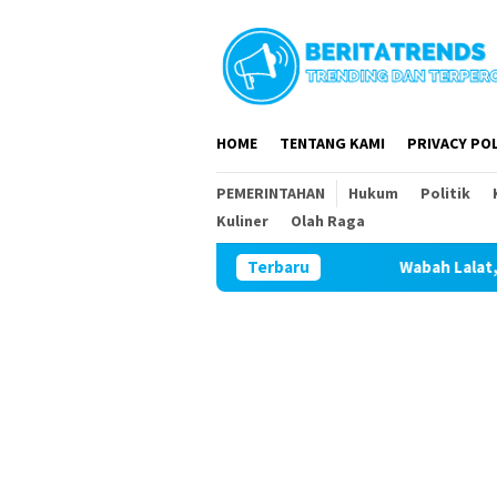
Loncat
ke
konten
HOME
TENTANG KAMI
PRIVACY POL
PEMERINTAHAN
Hukum
Politik
Kuliner
Olah Raga
Wabah Lalat, Bau Menyengat, Pencema
Terbaru