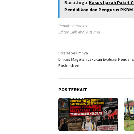
Baca Juga
Kasus Ijazah Paket C
Pendidikan dan Pengurus PKBM
Penulis: Antonius
Editor: Lilik Abdi Kusuma
Navigasi
Pos sebelumnya
Dinkes Magetan Lakukan Evaluasi Pendam
pos
Poskestren
POS TERKAIT