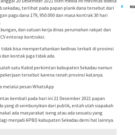
anggal 20 Desember 2021 oleh media ini melintas didesa
MA
.sekadau, terlihat pada papan plank dana tersebut dari
an pagu dana 179, 950.000 dan masa kontrak 30 hari
.
gkungan, dan satuan kerja dinas perumahan rakyat dan
CV entorap kontruksi.
tidak bisa mempertahankan kedinas terkait di provinsi
 dan kontak juga tidak ada.
salah satu Kabid perkimtan kabupaten Sekadau namun
pekerjaan tersebut karena ranah provinsi katanya.
ya melalui pesan WhatsApp
intas kembali pada hari ini 21 Desember 2021 papan
a yang di sembunyikan dari publik, entah ulah siapakah
kal ada masyarakat iseng atau ada sesuatu yang
 lagi menjadi APBD kabupaten Sekadau demi hal lainnya.