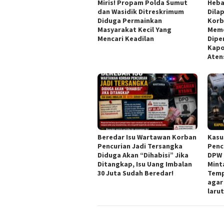
Miris! Propam Polda Sumut
Heba
dan Wasidik Ditreskrimum
Dila
Diduga Permainkan
Korb
Masyarakat Kecil Yang
Meme
Mencari Keadilan
Dipe
Kapo
Aten
Beredar Isu Wartawan Korban
Kasu
Pencurian Jadi Tersangka
Penc
Diduga Akan “Dihabisi” Jika
DPW 
Ditangkap, Isu Uang Imbalan
Mint
30 Juta Sudah Beredar!
Temp
agar
laru