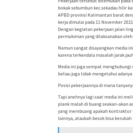
Pekerjaan tersebut ditemukan pada t
bokak sebumbun kec.sekadau hilir kab
APBD provinsi Kalimantan barat deng
kerja dimulai pada 11 November 2021
Dengan kegiatan pekerjaan jalan lin
permukiman yang dilaksanakan oleh 
Namun sangat disayangkan media ini 
karena terkendala masalah jarak jauh
Media ini juga sempat menghubungi 
beliau juga tidak mengetahui adanya 
Posisi pekerjaannya di mana tanyan
Tapi anehnya lagi saat media ini mel
plank malah di buang seakan-akan ad
yang membuang apakah kontraktor na
lainnya, ataukah besok bisa berubah