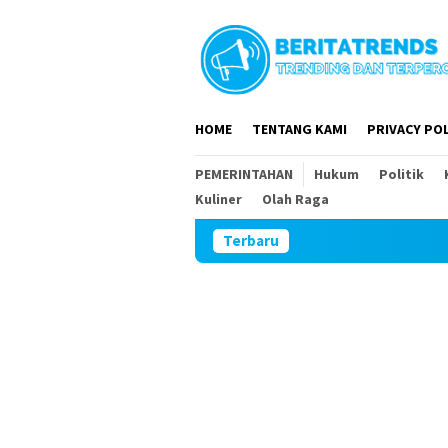
Loncat
ke
konten
HOME
TENTANG KAMI
PRIVACY POL
PEMERINTAHAN
Hukum
Politik
Kuliner
Olah Raga
Terbaru
DPR RI