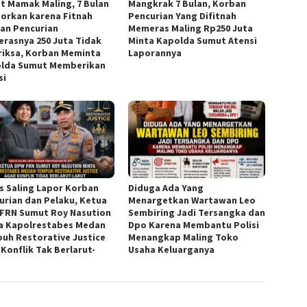
t Mamak Maling, 7 Bulan
Mangkrak 7 Bulan, Korban
porkan karena Fitnah
Pencurian Yang Difitnah
an Pencurian
Memeras Maling Rp250 Juta
rasnya 250 Juta Tidak
Minta Kapolda Sumut Atensi
riksa, Korban Meminta
Laporannya
lda Sumut Memberikan
si
s Saling Lapor Korban
Diduga Ada Yang
urian dan Pelaku, Ketua
Menargetkan Wartawan Leo
FRN Sumut Roy Nasution
Sembiring Jadi Tersangka dan
a Kapolrestabes Medan
Dpo Karena Membantu Polisi
uh Restorative Justice
Menangkap Maling Toko
 Konflik Tak Berlarut-
Usaha Keluarganya
t