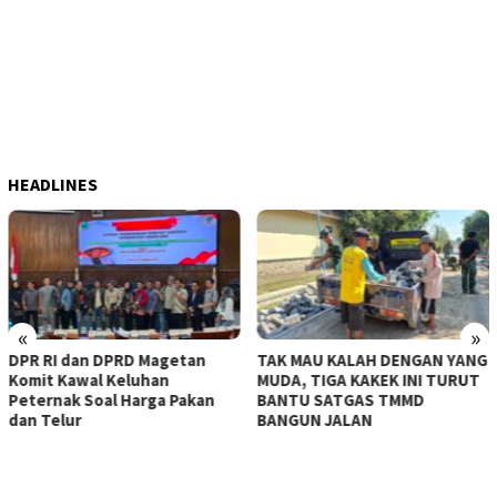
HEADLINES
«
»
TAK MAU KALAH DENGAN YANG
KERASNYA BAHU JALAN TAK
MUDA, TIGA KAKEK INI TURUT
MAMPU DITEMBUS, SATGAS
BANTU SATGAS TMMD
TMMD KE-129 KERAHKAN
BANGUN JALAN
MESIN-MESIN BOR BERUKURAN
BESAR