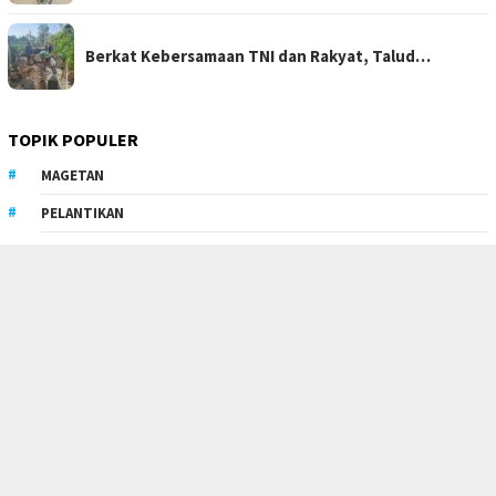
Berkat Kebersamaan TNI dan Rakyat, Talud…
TOPIK POPULER
MAGETAN
PELANTIKAN
TUBABA
MEDAN* PMKM* SILATURAHMI*
MAGETAN* JAWA TIMUR* KANG WOTO* ASN