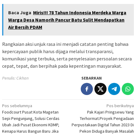
Baca Juga
Miris!!! 78 Tahun Indonesia Merdeka Warga
Warga Desa Namorih Pancur Batu Sulit Mendapatkan
Air Bersih PDAM
Rangkaian aksi unjuk rasa ini menjadi catatan penting bahwa
kepercayaan publik harus dijaga melalui transparansi,
komunikasi yang terbuka, serta penyelesaian persoalan secara
cepat, tepat, dan berpihak pada kepentingan masyarakat.
Penulis: Cikhan
SEBARKAN
Navigasi
Pos sebelumnya
Pos berikutnya
Foodcourt Pusat Kota Magetan
Pak Kajari Pringsewu Yang
pos
Sepi Pengunjung, Solusi Cerdas
Terhormat.Proyek Pengadaan
Ubah Jadi Pusat Ekonomi KDMP,
Perpustakaan Digital Tahun 2023 Di
Kenapa Harus Bangun Baru Jika
Pekon Diduga Banyak Masalah