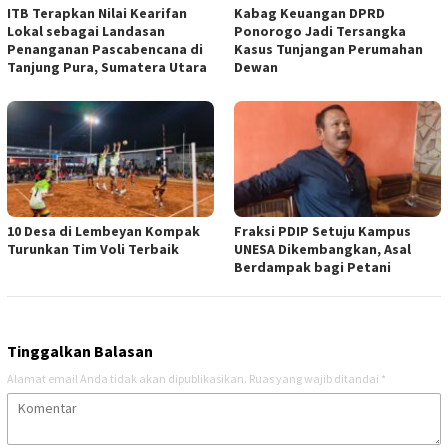
ITB Terapkan Nilai Kearifan
Kabag Keuangan DPRD
Lokal sebagai Landasan
Ponorogo Jadi Tersangka
Penanganan Pascabencana di
Kasus Tunjangan Perumahan
Tanjung Pura, Sumatera Utara
Dewan
10 Desa di Lembeyan Kompak
Fraksi PDIP Setuju Kampus
Turunkan Tim Voli Terbaik
UNESA Dikembangkan, Asal
Berdampak bagi Petani
Tinggalkan Balasan
Alamat email Anda tidak akan dipublikasikan.
Ruas yang wajib ditandai
*