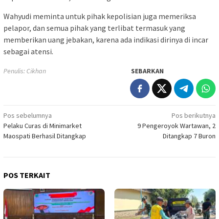
Wahyudi meminta untuk pihak kepolisian juga memeriksa
pelapor, dan semua pihak yang terlibat termasuk yang
memberikan uang jebakan, karena ada indikasi dirinya di incar
sebagai atensi.
Penulis: Cikhan
SEBARKAN
Navigasi
Pos sebelumnya
Pos berikutnya
Pelaku Curas di Minimarket
9 Pengeroyok Wartawan, 2
pos
Maospati Berhasil Ditangkap
Ditangkap 7 Buron
POS TERKAIT