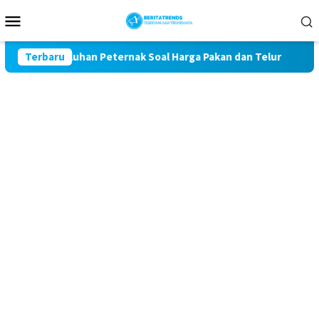
Loncat
Menu
ke
Mobile
konten
wal Keluhan Peternak Soal Harga Pakan dan Telur
Terbaru
TAK M