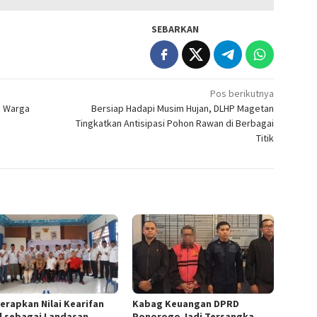
SEBARKAN
Pos berikutnya
n Warga
Bersiap Hadapi Musim Hujan, DLHP Magetan
Tingkatkan Antisipasi Pohon Rawan di Berbagai
Titik
Terapkan Nilai Kearifan
Kabag Keuangan DPRD
l sebagai Landasan
Ponorogo Jadi Tersangka