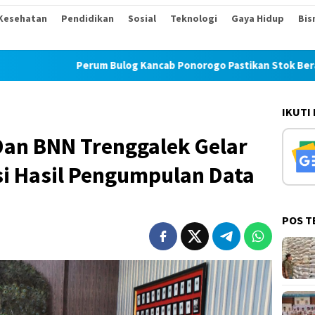
Kesehatan
Pendidikan
Sosial
Teknologi
Gaya Hidup
Bis
Perum Bulog Kancab Ponorogo Pastikan Stok Beras di Magetan
IKUTI
an BNN Trenggalek Gelar
si Hasil Pengumpulan Data
POS T