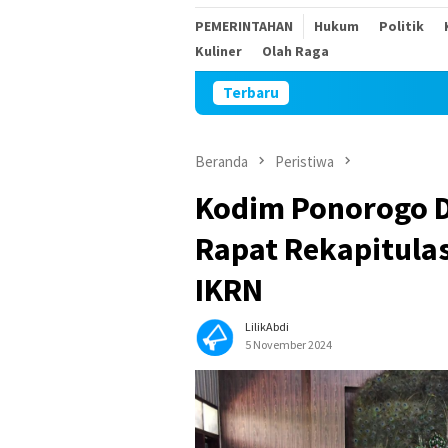
PEMERINTAHAN
Hukum
Politik
Kuliner
Olah Raga
Terbaru
Beranda
Peristiwa
Kodim Ponorogo D
Rapat Rekapitula
IKRN
LilikAbdi
5 November 2024