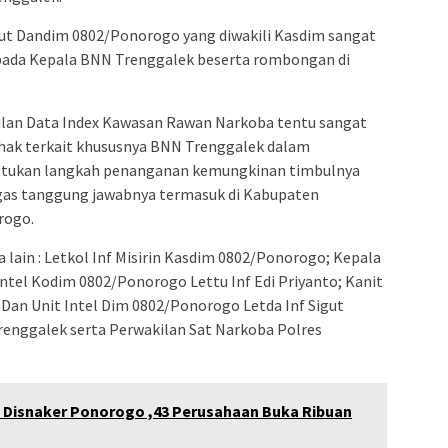
but Dandim 0802/Ponorogo yang diwakili Kasdim sangat
epada Kepala BNN Trenggalek beserta rombongan di
ulan Data Index Kawasan Rawan Narkoba tentu sangat
hak terkait khususnya BNN Trenggalek dalam
tukan langkah penanganan kemungkinan timbulnya
gas tanggung jawabnya termasuk di Kabupaten
rogo.
 lain : Letkol Inf Misirin Kasdim 0802/Ponorogo; Kepala
ntel Kodim 0802/Ponorogo Lettu Inf Edi Priyanto; Kanit
 Dan Unit Intel Dim 0802/Ponorogo Letda Inf Sigut
enggalek serta Perwakilan Sat Narkoba Polres
ar Disnaker Ponorogo ,43 Perusahaan Buka Ribuan