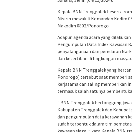
Kepala BNN Trenggalek beserta rom
Misirin mewakili Komandan Kodim 08
Makodim 0802/Ponorogo.
Adapun agenda acara yang dilakukan 
Pengumpulan Data Index Kawasan Ra
penyalahgunaan dan peredaran Nark
dan ketertiban di lingkungan masyar
Kepala BNN Trenggalek yang bertang
Ponorogo) tersebut saat memberi s
kerjasama dan saling memberikan i
termasuk salah satunya pembentuka
“ BNN Trenggalek bertanggung jawab
Kabupaten Trenggalek dan Kabupaten
dan pengumpulan data kerawanan ka
sudah terbentuk dalam tim pemetaa
kawasan siaga, “ kata Kepala BNN tr