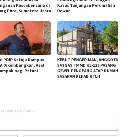
nganan Pascabencana di
Kasus Tunjangan Perumahan
ung Pura, Sumatera Utara
Dewan
si PDIP Setuju Kampus
KEBUT PENGERJAAN, ANGGOTA
A Dikembangkan, Asal
SATGAS TMMD KE-129 PASANG
ampak bagi Petani
GEWEL PENOPANG ATAP RUMAH
SASARAN REHAB RTLH
as yang wajib ditandai
*