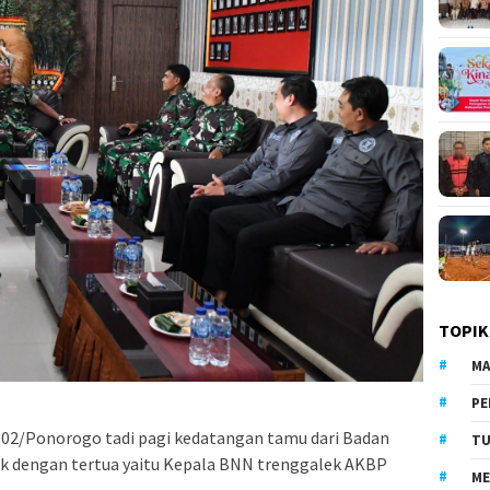
TOPIK
MA
PE
02/Ponorogo tadi pagi kedatangan tamu dari Badan
TU
k dengan tertua yaitu Kepala BNN trenggalek AKBP
ME