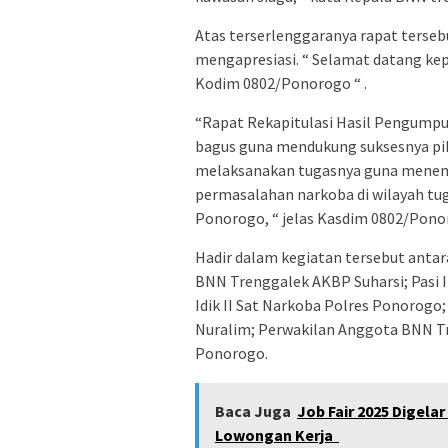
Atas terserlenggaranya rapat terse
mengapresiasi. “ Selamat datang k
Kodim 0802/Ponorogo “ .
“Rapat Rekapitulasi Hasil Pengump
bagus guna mendukung suksesnya pi
melaksanakan tugasnya guna menen
permasalahan narkoba di wilayah tu
Ponorogo, “ jelas Kasdim 0802/Pono
Hadir dalam kegiatan tersebut antara
BNN Trenggalek AKBP Suharsi; Pasi I
Idik II Sat Narkoba Polres Ponorogo;
Nuralim; Perwakilan Anggota BNN Tr
Ponorogo.
Baca Juga
Job Fair 2025 Digel
Lowongan Kerja