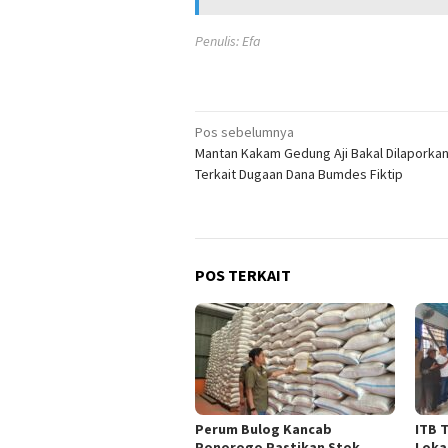
Penulis: Efa
Navigasi
Pos sebelumnya
Mantan Kakam Gedung Aji Bakal Dilaporka
pos
Terkait Dugaan Dana Bumdes Fiktip
POS TERKAIT
Perum Bulog Kancab
ITB 
Ponorogo Pastikan Stok
Loka