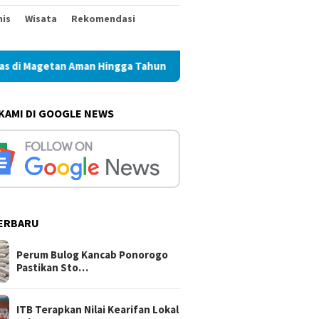
nis
Wisata
Rekomendasi
 Aman Hingga Tahun Depan
ITB Terapkan Nilai Kearifan 
 KAMI DI GOOGLE NEWS
ERBARU
Perum Bulog Kancab Ponorogo
Pastikan Sto…
ITB Terapkan Nilai Kearifan Lokal