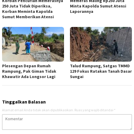
Korban Pencurian Memerasnya
Memeras Maling Rp250 Juta
250 Juta Tidak Diperiksa,
Minta Kapolda Sumut Atensi
Korban Meminta Kapolda
Laporannya
Sumut Memberikan Atensi
Plesengan Depan Rumah
Talud Rampung, Satgas TMMD
Rampung, Pak Giman Tidak
129 Fokus Ratakan Tanah Dasar
Khawatir Ada Longsor Lagi
Sungai
Tinggalkan Balasan
Alamat email Anda tidak akan dipublikasikan.
Ruas yang wajib ditandai
*