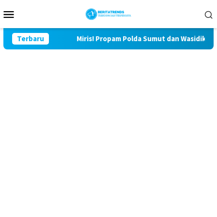
Loncat
Menu
ke
Mobile
konten
lu Lor
Terbaru
Miris! Propam Polda Sumut dan Wasidik Ditreskrim