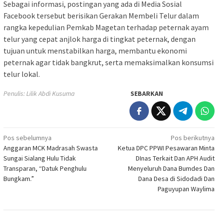
Sebagai informasi, postingan yang ada di Media Sosial
Facebook tersebut berisikan Gerakan Membeli Telur dalam
rangka kepedulian Pemkab Magetan terhadap peternak ayam
telur yang cepat anjlok harga di tingkat peternak, dengan
tujuan untuk menstabilkan harga, membantu ekonomi
peternak agar tidak bangkrut, serta memaksimalkan konsumsi
telur lokal.
Penulis: Lilik Abdi Kusuma
SEBARKAN
Navigasi
Pos sebelumnya
Pos berikutnya
Anggaran MCK Madrasah Swasta
Ketua DPC PPWI Pesawaran Minta
pos
Sungai Sialang Hulu Tidak
DInas Terkait Dan APH Audit
Transparan, “Datuk Penghulu
Menyeluruh Dana Bumdes Dan
Bungkam.”
Dana Desa di Sidodadi Dan
Paguyupan Waylima