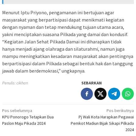
Menurut Iptu Priyono, pengamanan ini bertujuan agar
masyarakat yang berpartisipasi dapat menikmati kegiatan
dengan nyaman dan tetap mendukung tujuan utama acara,
yakni menciptakan suasana Pilkada yang damai dan kondusif.
“Kegiatan Jalan Sehat Pilkada Damai ini diharapkan tidak
hanya menjadi ajang olahraga dan silaturahmi, namun juga
mampu meningkatkan kesadaran masyarakat akan pentingnya
berpartisipasi dalam Pilkada sebagai bentuk hak dan tanggung
jawab dalam berdemokrasi,” ungkapnya.
Penulis: cikhan
SEBARKAN
Navigasi
Pos sebelumnya
Pos berikutnya
KPU Ponorogo Tetapkan Dua
Pj Wali Kota Harapkan Pegawai
pos
Paslon Maju Pikada 2024
Pemkot Madiun Bijak Sikapi Pilkada
2024