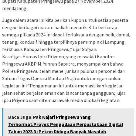
Bupati Kabupaten Pringsewu pada 27 November 2024
mendatang.
Juga dalam acara ini kita berikan kupon untuk setiap peserta
dengan berbagai macam hadiah menarik. Kita berharap
semoga pilkada 2024 ini dapat terlaksana dengan baik, damai,
tenang, kondusif hingga terpilihnya pemimpin di Lampung
terkhusus Kabupaten Pringsewu,” ujar Sofyan.
Kasatgas Humas Iptu Priyono, yang mewakili Kapolres
Pringsewu AKBP M. Yunnus Saputra, menyampaikan bahwa
Polres Pringsewu telah menerjunkan puluhan personel dari
Satuan Tugas Operasi Mantap Praja untuk mengamankan
kegiatan ini “Pengamanan ini untuk memastikan kegiatan
jalan sehat berjalan aman dan lancar tanpa gangguan,” ujar
Iptu Priyono saat ditemuai awak media dilokasi kegiatan.
Baca Juga
Pak Kajari Pringsewu Yang
Terhormat.Proyek Pengadaan Perpustakaan Digital
Tahun 2023 Di Pekon Diduga Banyak Masalah