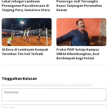
Lokal sebagai Landasan
Ponorogo Jadi Tersangka
Penanganan Pascabencana di
Kasus Tunjangan Perumahan
Tanjung Pura, Sumatera Utara
Dewan
10 Desa di Lembeyan Kompak
Fraksi PDIP Setuju Kampus
Turunkan Tim Voli Terbaik
UNESA Dikembangkan, Asal
Berdampak bagi Petani
Tinggalkan Balasan
Alamat email Anda tidak akan dipublikasikan.
Ruas yang wajib ditandai
*