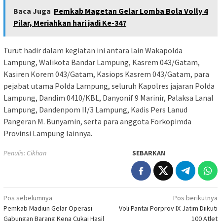
Baca Juga
Pemkab Magetan Gelar Lomba Bola Volly 4
Pilar, Meriahkan hari jadi Ke-347
Turut hadir dalam kegiatan ini antara lain Wakapolda
Lampung, Walikota Bandar Lampung, Kasrem 043/Gatam,
Kasiren Korem 043/Gatam, Kasiops Kasrem 043/Gatam, para
pejabat utama Polda Lampung, seluruh Kapolres jajaran Polda
Lampung, Dandim 0410/KBL, Danyonif 9 Marinir, Palaksa Lanal
Lampung, Dandenpom II/3 Lampung, Kadis Pers Lanud
Pangeran M. Bunyamin, serta para anggota Forkopimda
Provinsi Lampung lainnya.
Penulis: Cikhan
SEBARKAN
Navigasi
Pos sebelumnya
Pos berikutnya
Pemkab Madiun Gelar Operasi
Voli Pantai Porprov IX Jatim Diikuti
pos
Gabungan Barang Kena Cukai Hasil
100 Atlet