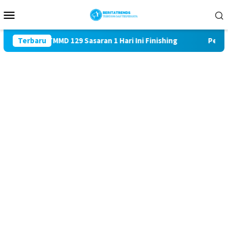
Loncat
Menu
ke
Mobile
konten
alud TMMD 129 Sasaran 1 Hari Ini Finishing
Terbaru
Penyuluhan K