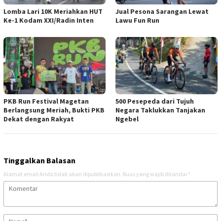
Lomba Lari 10K Meriahkan HUT
Jual Pesona Sarangan Lewat
Ke-1 Kodam XXI/Radin Inten
Lawu Fun Run
PKB Run Festival Magetan
500 Pesepeda dari Tujuh
Berlangsung Meriah, Bukti PKB
Negara Taklukkan Tanjakan
Dekat dengan Rakyat
Ngebel
Tinggalkan Balasan
Alamat email Anda tidak akan dipublikasikan.
Ruas yang wajib ditandai
*