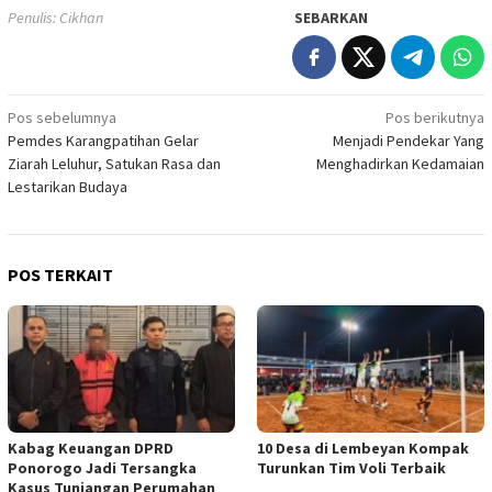
Penulis: Cikhan
SEBARKAN
Navigasi
Pos sebelumnya
Pos berikutnya
Pemdes Karangpatihan Gelar
Menjadi Pendekar Yang
pos
Ziarah Leluhur, Satukan Rasa dan
Menghadirkan Kedamaian
Lestarikan Budaya
POS TERKAIT
Kabag Keuangan DPRD
10 Desa di Lembeyan Kompak
Ponorogo Jadi Tersangka
Turunkan Tim Voli Terbaik
Kasus Tunjangan Perumahan