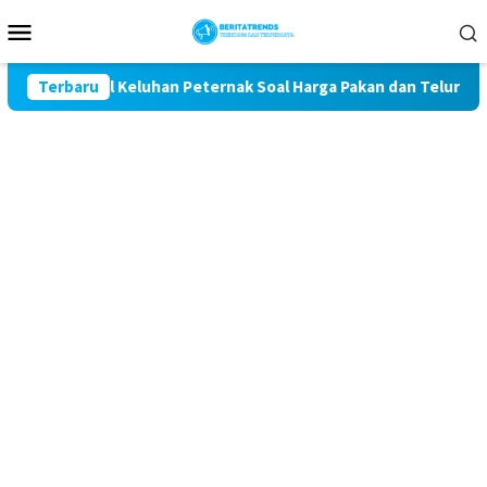
Loncat
Menu
ke
Mobile
konten
t Kawal Keluhan Peternak Soal Harga Pakan dan Telur
Terbaru
TA