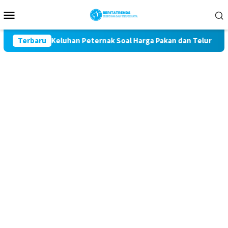
Loncat
Menu
ke
Mobile
konten
 Kawal Keluhan Peternak Soal Harga Pakan dan Telur
Terbaru
TAK