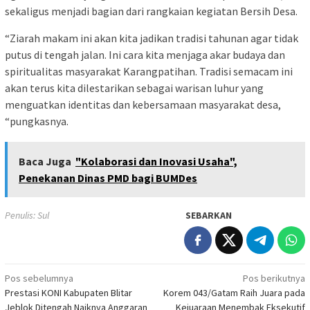
sekaligus menjadi bagian dari rangkaian kegiatan Bersih Desa.
“Ziarah makam ini akan kita jadikan tradisi tahunan agar tidak
putus di tengah jalan. Ini cara kita menjaga akar budaya dan
spiritualitas masyarakat Karangpatihan. Tradisi semacam ini
akan terus kita dilestarikan sebagai warisan luhur yang
menguatkan identitas dan kebersamaan masyarakat desa,
“pungkasnya.
Baca Juga
"Kolaborasi dan Inovasi Usaha",
Penekanan Dinas PMD bagi BUMDes
Penulis: Sul
SEBARKAN
Navigasi
Pos sebelumnya
Pos berikutnya
Prestasi KONI Kabupaten Blitar
Korem 043/Gatam Raih Juara pada
pos
Jeblok Ditengah Naiknya Anggaran
Kejuaraan Menembak Eksekutif