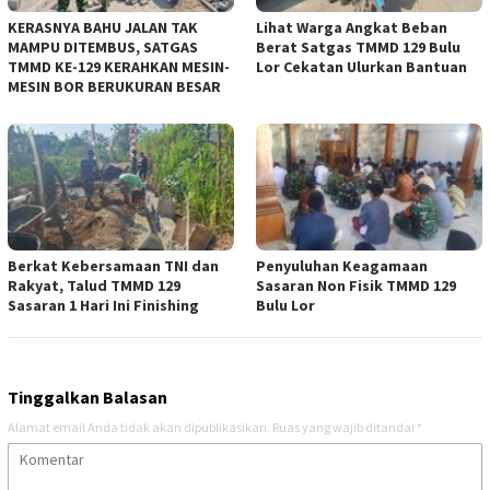
KERASNYA BAHU JALAN TAK
Lihat Warga Angkat Beban
MAMPU DITEMBUS, SATGAS
Berat Satgas TMMD 129 Bulu
TMMD KE-129 KERAHKAN MESIN-
Lor Cekatan Ulurkan Bantuan
MESIN BOR BERUKURAN BESAR
Berkat Kebersamaan TNI dan
Penyuluhan Keagamaan
Rakyat, Talud TMMD 129
Sasaran Non Fisik TMMD 129
Sasaran 1 Hari Ini Finishing
Bulu Lor
Tinggalkan Balasan
Alamat email Anda tidak akan dipublikasikan.
Ruas yang wajib ditandai
*