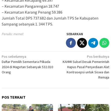
– Kecamatan Ketapang 69.397
– Kecamatan Pangarengan 18.747
– Kecamatan Karang Penang 59.386
Jumlah Total DPS 737.682 dan Jumlah TPS Se Kabupaten
Sampang sebanyak 1. 344 TPS.
Penulis: memet
SEBARKAN
Navigasi
Pos sebelumnya
Pos berikutnya
Daftar Pemilih Sementara Pilkada
KAHMI Sulsel Desak Pemerintah
pos
2024 di Magetan Sebanyak 532.010
Hapus Pasal Penyediaan Alat
Orang
Kontrasepsi untuk Siswa dan
Remaja
POS TERKAIT