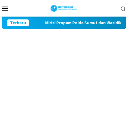
Loncat
Menu
ke
Mobile
konten
 Lor
Terbaru
Miris! Propam Polda Sumut dan Wasidik Ditreskrimu