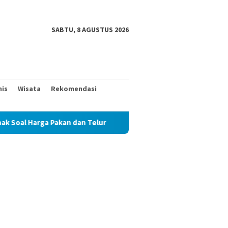
SABTU, 8 AGUSTUS 2026
nis
Wisata
Rekomendasi
 Harga Pakan dan Telur
TAK MAU KALAH DENGAN YANG MU