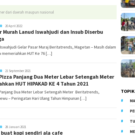
liner dari daerah maupun nasional
ER
LilikAbdi
20 April 2022
r Murah Lanud Iswahjudi dan Insub Diserbu
ga
Iswahjudi Gelar Pasar Muraj Beritatrends, Magetan – Masih dalam
a memeriahkan HUT Ke 76 […]
ER
LilikAbdi
21 September 2021
Pizza Panjang Dua Meter Lebar Setengah Meter
ahkan HUT HIPAKAD KE 4 Tahun 2021
TOPIK
 Panjang Dua Meter Lebar Setengah Meter Beritatrends,
ewu – Peringatan Hari Ulang Tahun Himpunan […]
MA
PE
TU
ER
BeritaTrends
28 Januari 2021
ME
 buat kopi sendiri ala cafe