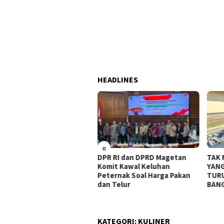
HEADLINES
«
 Kebersamaan TNI dan
DPR RI dan DPRD Magetan
TAK MAU
, Talud TMMD 129
Komit Kawal Keluhan
YANG MU
 1 Hari Ini Finishing
Peternak Soal Harga Pakan
TURUT 
dan Telur
BANGUN
KATEGORI:
KULINER