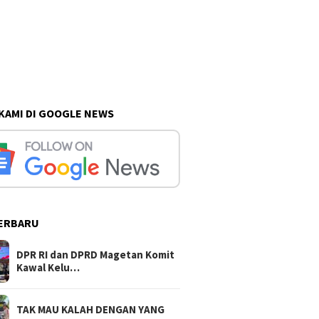
 KAMI DI GOOGLE NEWS
ERBARU
ga Angkat Beban
Berkat Kebersamaan TNI dan
DPR RI dan
gas TMMD 129 Bulu
Rakyat, Talud TMMD 129
Komit Kawa
an Ulurkan Bantuan
Sasaran 1 Hari Ini Finishing
Peternak S
DPR RI dan DPRD Magetan Komit
dan Telur
Kawal Kelu…
TAK MAU KALAH DENGAN YANG