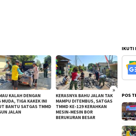
IKUTI
»
POS T
 KALAH DENGAN
KERASNYA BAHU JALAN TAK
Lihat War
DA, TIGA KAKEK INI
MAMPU DITEMBUS, SATGAS
Berat Sat
BANTU SATGAS TMMD
TMMD KE-129 KERAHKAN
Lor Cekat
 JALAN
MESIN-MESIN BOR
BERUKURAN BESAR