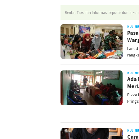
Berita, Tips dan Informasi seputar dunia ku
KULIN
Pasa
War
Lanud 
rangk
KULIN
Ada 
Meri
Pizza
Prings
KULIN
Cara