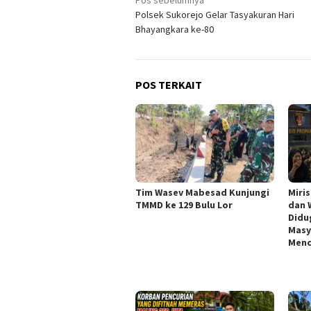
Navigasi
Pos sebelumnya
Polsek Sukorejo Gelar Tasyakuran Hari
pos
Bhayangkara ke-80
POS TERKAIT
Tim Wasev Mabesad Kunjungi
Miri
TMMD ke 129 Bulu Lor
dan 
Didu
Masy
Menc