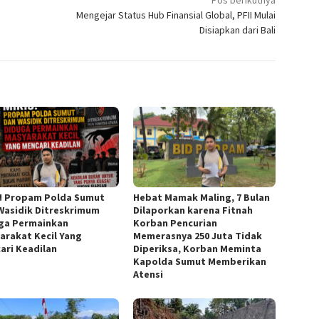
Pos berikutnya
Mengejar Status Hub Finansial Global, PFII Mulai
Disiapkan dari Bali
s! Propam Polda Sumut
Hebat Mamak Maling, 7 Bulan
Wasidik Ditreskrimum
Dilaporkan karena Fitnah
ga Permainkan
Korban Pencurian
arakat Kecil Yang
Memerasnya 250 Juta Tidak
ari Keadilan
Diperiksa, Korban Meminta
Kapolda Sumut Memberikan
Atensi