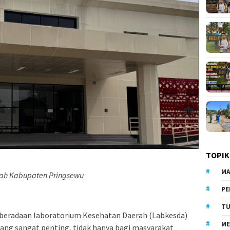
TOPIK
MA
ah Kabupaten Pringsewu
PE
TU
eradaan laboratorium Kesehatan Daerah (Labkesda)
ME
ang sangat penting, tidak hanya bagi masyarakat