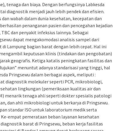
e), tenaga dan biaya. Dengan berfungsinya Labkesda
tai diagnostik menjadi jauh lebih pendek dan efisien.
 dan wabah dalam dunia kesehatan, kecepatan dan
keberhasilan penanganan pasien dan pencegahan kejadian
, TBC dan penyakit infeksius lainnya. Sebagai
ngsewu dapat mengakomodasi analisis sampel dari
di Lampung bagian barat dengan lebih cepat. Hal ini
engambil keputusan klinis (tindakan dan pengobatan)
rak geografis. Ketiga katalis peningkatan fasilitas dan
Rujukan” menuntut adanya standarisasi yang tinggi, hal
da Pringsewu dalam berbagai aspek, meliputi :
at diagnostik molekuler seperti PCR, mikrobiologi,
esehatan lingkungan (pemeriksaan kualitas air dan
 menarik tenaga ahli seperti dokter spesialis patologi
an, dan ahli mikrobiologi untuk berkarya di Pringsewu.
an standar ISO untuk laboratorium medik serta
i. Ke-empat pemerataan beban layanan kesehatan
diagnostik barat di Pringsewu, beban kerja fasilitas
provinsi di Bandar Lampung dapat berkurang secara