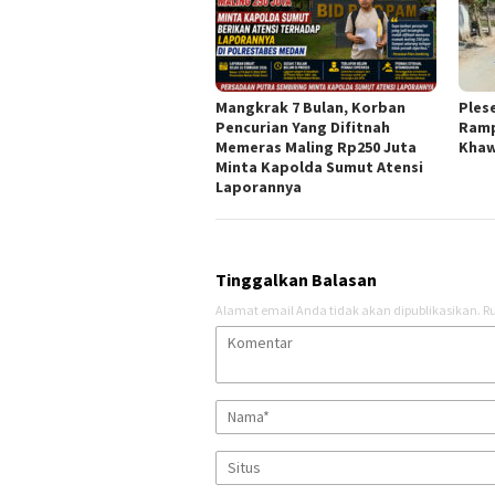
Mangkrak 7 Bulan, Korban
Ples
Pencurian Yang Difitnah
Ramp
Memeras Maling Rp250 Juta
Khaw
Minta Kapolda Sumut Atensi
Laporannya
Tinggalkan Balasan
Alamat email Anda tidak akan dipublikasikan.
Ru