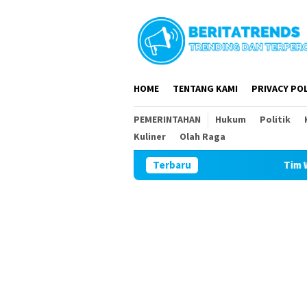
Loncat
ke
konten
HOME
TENTANG KAMI
PRIVACY POL
PEMERINTAHAN
Hukum
Politik
Kuliner
Olah Raga
Terbaru
Tim Wasev Mabesad Kun