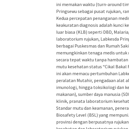
ini memakan waktu (turn-around tim
Pringsewu sebagai pusat rujukan, ran
Kedua percepatan penanganan medis
keakuratan diagnosis adalah kunci 
luar biasa (KLB) seperti DBD, Malaria
laboratorium rujukan, Labkesda Pri
berbagai Puskesmas dan Rumah Sakit 
memungkinkan tenaga medis untuk m
secara tepat waktu tanpa hambatan ja
mutu kesehatan status “Cikal Bakal 
ini akan memacu pertumbuhan Labkes
peralatan Mutahir, pengadaan alat al
imunologi, hingga toksikologi dan k
makanan), sumber daya manusia (SDM)
klinik, pranata laboratorium kesehat
Standar mutu dan keamanan, penerap
Biosafety Level (BSL) yang mempun
provinsi dengan berpusatnya rujukan 
kesehatan dan laboratorium rujukan 