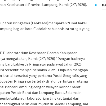
anan Kesehatan di Provinsi Lampung, Kamis(2/7/2026).
MA
upaten Pringsewu (Labkesda)merupakan “Cikal bakal
ampung bagian barat” adalah sebuah visi strategis yang
a UPT Laboratorium Kesehatan Daerah Kabupaten
anya mengatakan, Kamis(2/7/2026) “Dengan hadirnya
dung baru Labkesda Pringsewu pada awal tahun 2026
visi tersebut menjadi semakin kuat”. Tinjauan mengapa
krusial tersebut yang pertama Posisi Geografis yang
bupaten Pringsewu terletak di jalur perlintasan utama
si Bandar Lampung dengan wilayah koridor barat
aten Pesisir Barat dan Lampung Barat. Selama ini
embutuhkan uji laboratorium tingkat lanjut dari
 seringkali harus dikirim jauh di Bandar Lampung, hal