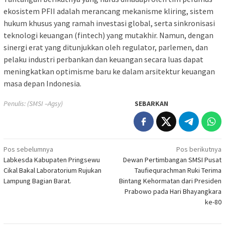
ekosistem PFII adalah merancang mekanisme kliring, sistem
hukum khusus yang ramah investasi global, serta sinkronisasi
teknologi keuangan (fintech) yang mutakhir. Namun, dengan
sinergi erat yang ditunjukkan oleh regulator, parlemen, dan
pelaku industri perbankan dan keuangan secara luas dapat
meningkatkan optimisme baru ke dalam arsitektur keuangan
masa depan Indonesia.
Penulis: (SMSI –Agsy)
SEBARKAN
Navigasi
Pos sebelumnya
Pos berikutnya
Labkesda Kabupaten Pringsewu
Dewan Pertimbangan SMSI Pusat
pos
Cikal Bakal Laboratorium Rujukan
Taufiequrachman Ruki Terima
Lampung Bagian Barat.
Bintang Kehormatan dari Presiden
Prabowo pada Hari Bhayangkara
ke-80