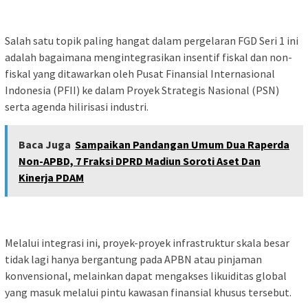
Salah satu topik paling hangat dalam pergelaran FGD Seri 1 ini
adalah bagaimana mengintegrasikan insentif fiskal dan non-
fiskal yang ditawarkan oleh Pusat Finansial Internasional
Indonesia (PFII) ke dalam Proyek Strategis Nasional (PSN)
serta agenda hilirisasi industri.
Baca Juga
Sampaikan Pandangan Umum Dua Raperda
Non-APBD, 7 Fraksi DPRD Madiun Soroti Aset Dan
Kinerja PDAM
Melalui integrasi ini, proyek-proyek infrastruktur skala besar
tidak lagi hanya bergantung pada APBN atau pinjaman
konvensional, melainkan dapat mengakses likuiditas global
yang masuk melalui pintu kawasan finansial khusus tersebut.