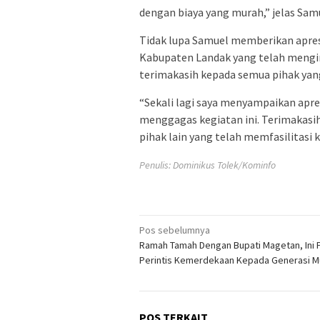
dengan biaya yang murah,” jelas Sam
Tidak lupa Samuel memberikan apres
Kabupaten Landak yang telah mengi
terimakasih kepada semua pihak yang 
“Sekali lagi saya menyampaikan apre
menggagas kegiatan ini. Terimakasi
pihak lain yang telah memfasilitasi k
Penulis: Dominikus Tolek/Kominfo
Navigasi
Pos sebelumnya
Ramah Tamah Dengan Bupati Magetan, Ini 
pos
Perintis Kemerdekaan Kepada Generasi 
POS TERKAIT