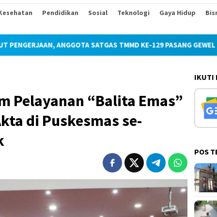
Kesehatan
Pendidikan
Sosial
Teknologi
Gaya Hidup
Bis
GOTA SATGAS TMMD KE-129 PASANG GEWEL PENOPANG ATAP RUM
IKUTI
m Pelayanan “Balita Emas”
Akta di Puskesmas se-
k
POS T