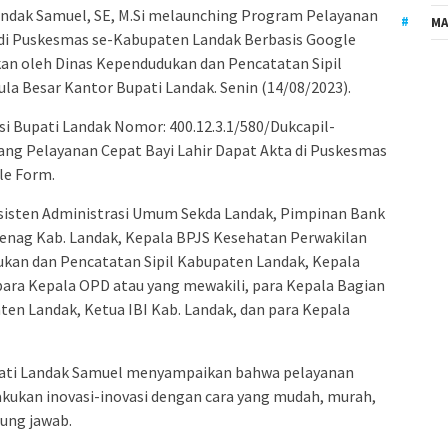
Landak Samuel, SE, M.Si melaunching Program Pelayanan
MA
a di Puskesmas se-Kabupaten Landak Berbasis Google
an oleh Dinas Kependudukan dan Pencatatan Sipil
ula Besar Kantor Bupati Landak. Senin (14/08/2023).
si Bupati Landak Nomor: 400.12.3.1/580/Dukcapil-
tang Pelayanan Cepat Bayi Lahir Dapat Akta di Puskesmas
le Form.
 Asisten Administrasi Umum Sekda Landak, Pimpinan Bank
nag Kab. Landak, Kepala BPJS Kesehatan Perwakilan
ukan dan Pencatatan Sipil Kabupaten Landak, Kepala
para Kepala OPD atau yang mewakili, para Kepala Bagian
en Landak, Ketua IBI Kab. Landak, dan para Kepala
pati Landak Samuel menyampaikan bahwa pelayanan
akukan inovasi-inovasi dengan cara yang mudah, murah,
gung jawab.