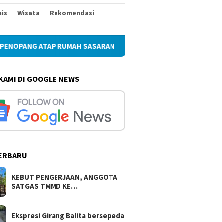
nis
Wisata
Rekomendasi
AH SASARAN REHAB RTLH
Ekspresi Girang Balita bersep
 KAMI DI GOOGLE NEWS
ERBARU
KEBUT PENGERJAAN, ANGGOTA
SATGAS TMMD KE…
Ekspresi Girang Balita bersepeda