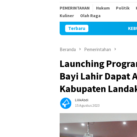
PEMERINTAHAN
Hukum
Politik
Kuliner
Olah Raga
Terbaru
KEBUT PENGERJAAN, ANG
Beranda
Pemerintahan
Launching Progra
Bayi Lahir Dapat 
Kabupaten Landa
LilikAbdi
15 Agustus 2023