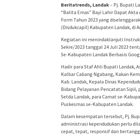
Beritatrends, Landak
– Pj. Bupati 
“Balita Emas” Bayi Lahir Dapat Akt
Form Tahun 2023 yang diselenggarak
(Disdukcapil) Kabupaten Landak, di A
Kegiatan ini menindaklanjuti Instruk
Sekre/2023 tanggal 24 Juli 2023 ten
Se-Kabupaten Landak Berbasis Goog
Hadir para Staf Ahli Bupati Landak,
Kalbar Cabang Ngabang, Kakan Keme
Kab. Landak, Kepala Dinas Kependud
Bidang Pelayanan Pencatatan Sipil, 
Setda Landak, para Camat se-Kabupat
Puskesmas se-Kabupaten Landak.
Dalam kesempatan tersebut, Pj. Bu
administrasi kependudukan perlu dil
cepat, tepat, responsif dan bertang