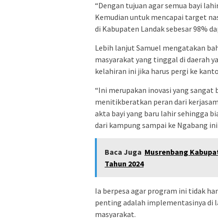
“Dengan tujuan agar semua bayi lahi
Kemudian untuk mencapai target nas
di Kabupaten Landak sebesar 98% dap
Lebih lanjut Samuel mengatakan bah
masyarakat yang tinggal di daerah 
kelahiran ini jika harus pergi ke ka
“Ini merupakan inovasi yang sangat 
menitikberatkan peran dari kerjasa
akta bayi yang baru lahir sehingga b
dari kampung sampai ke Ngabang ini 
Baca Juga
Musrenbang Kabupat
Tahun 2024
Ia berpesa agar program ini tidak han
penting adalah implementasinya di l
masyarakat.