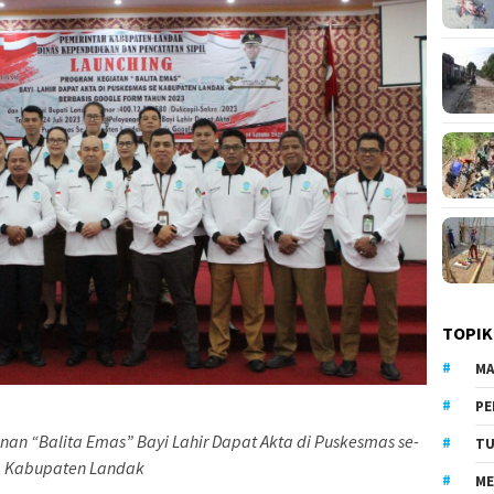
TOPIK
MA
PE
nan “Balita Emas” Bayi Lahir Dapat Akta di Puskesmas se-
TU
Kabupaten Landak
ME