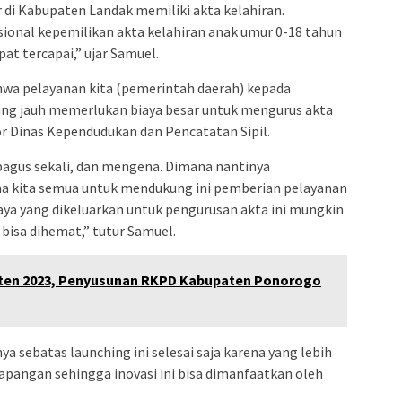
r di Kabupaten Landak memiliki akta kelahiran.
ional kepemilikan akta kelahiran anak umur 0-18 tahun
at tercapai,” ujar Samuel.
wa pelayanan kita (pemerintah daerah) kepada
yang jauh memerlukan biaya besar untuk mengurus akta
ntor Dinas Kependudukan dan Pencatatan Sipil.
bagus sekali, dan mengena. Dimana nantinya
ma kita semua untuk mendukung ini pemberian pelayanan
iaya yang dikeluarkan untuk pengurusan akta ini mungkin
bisa dihemat,” tutur Samuel.
en 2023, Penyusunan RKPD Kabupaten Ponorogo
ya sebatas launching ini selesai saja karena yang lebih
apangan sehingga inovasi ini bisa dimanfaatkan oleh