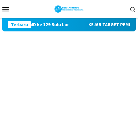
Loncat
Menu
ke
Mobile
konten
gi TMMD ke 129 Bulu Lor
Terbaru
KEJAR TARGET PEMBANGUNAN SA