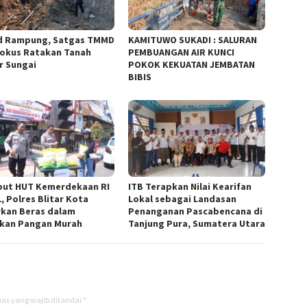
d Rampung, Satgas TMMD
KAMITUWO SUKADI : SALURAN
Fokus Ratakan Tanah
PEMBUANGAN AIR KUNCI
r Sungai
POKOK KEKUATAN JEMBATAN
BIBIS
ut HUT Kemerdekaan RI
ITB Terapkan Nilai Kearifan
, Polres Blitar Kota
Lokal sebagai Landasan
rkan Beras dalam
Penanganan Pascabencana di
kan Pangan Murah
Tanjung Pura, Sumatera Utara
as yang wajib ditandai
*