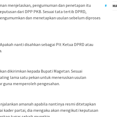
man menjelaskan, pengumuman dan penetapan itu
MA
keputusan dari DPP PKB. Sesuai tata tertib DPRD,
 mengumumkan dan menetapkan usulan sebelum diproses
 Apakah nanti disahkan sebagai Plt Ketua DPRD atau
a.
kan dikirimkan kepada Bupati Magetan. Sesuai
aling lama satu pekan untuk meneruskan usulan
ur guna memperoleh pengesahan.
enjalankan amanah apabila nantinya resmi ditetapkan
i kader partai, dia mengaku akan mengikuti keputusan
ankan tugas sebaik mungkin.