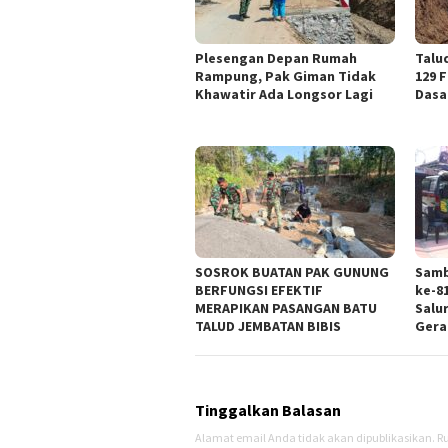
Plesengan Depan Rumah
Talu
Rampung, Pak Giman Tidak
129 
Khawatir Ada Longsor Lagi
Dasa
SOSROK BUATAN PAK GUNUNG
Samb
BERFUNGSI EFEKTIF
ke-81
MERAPIKAN PASANGAN BATU
Salu
TALUD JEMBATAN BIBIS
Gera
Tinggalkan Balasan
Alamat email Anda tidak akan dipublikasikan.
Ru