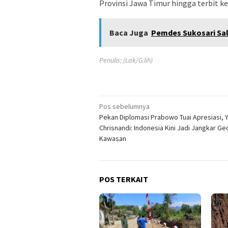
Provinsi Jawa Timur hingga terbit 
Baca Juga
Pemdes Sukosari Sa
Penulis: (Lak/G.lih)
Navigasi
Pos sebelumnya
Pekan Diplomasi Prabowo Tuai Apresiasi, 
pos
Chrisnandi: Indonesia Kini Jadi Jangkar Geo
Kawasan
POS TERKAIT