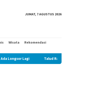
JUMAT, 7 AGUSTUS 2026
nis
Wisata
Rekomendasi
i
Talud Rampung, Satgas TMMD 129 Fokus Ratakan Tanah