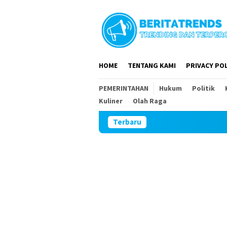
Loncat
ke
konten
HOME
TENTANG KAMI
PRIVACY POL
PEMERINTAHAN
Hukum
Politik
Kuliner
Olah Raga
Terbaru
Plesengan De