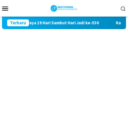
Loncat
Menu
ke
Mobile
konten
sta Budaya 19 Hari Sambut Hari Jadi ke-530
Terbaru
Kabag Keuan