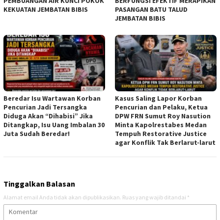
PEMBUANGAN AIR KUNCI POKOK
BERFUNGSI EFEKTIF MERAPIKAN
KEKUATAN JEMBATAN BIBIS
PASANGAN BATU TALUD
JEMBATAN BIBIS
Beredar Isu Wartawan Korban
Kasus Saling Lapor Korban
Pencurian Jadi Tersangka
Pencurian dan Pelaku, Ketua
Diduga Akan “Dihabisi” Jika
DPW FRN Sumut Roy Nasution
Ditangkap, Isu Uang Imbalan 30
Minta Kapolrestabes Medan
Juta Sudah Beredar!
Tempuh Restorative Justice
agar Konflik Tak Berlarut-larut
Tinggalkan Balasan
Alamat email Anda tidak akan dipublikasikan.
Ruas yang wajib ditandai
*