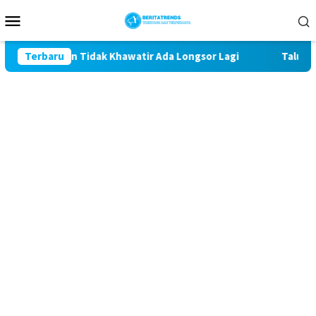
Loncat
Menu
ke
Mobile
konten
iman Tidak Khawatir Ada Longsor Lagi
Terbaru
Talud Rampung, 