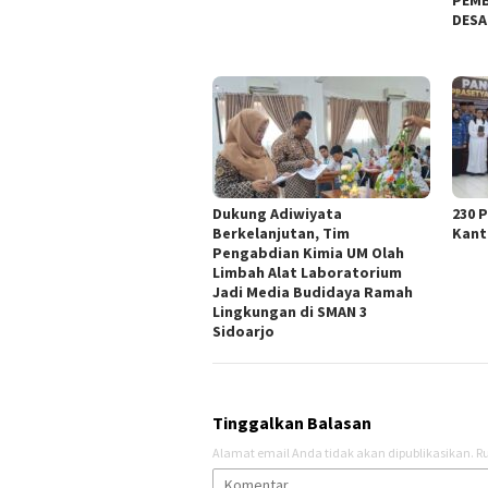
PEMB
DESA
Dukung Adiwiyata
230 
Berkelanjutan, Tim
Kant
Pengabdian Kimia UM Olah
Limbah Alat Laboratorium
Jadi Media Budidaya Ramah
Lingkungan di SMAN 3
Sidoarjo
Tinggalkan Balasan
Alamat email Anda tidak akan dipublikasikan.
Ru