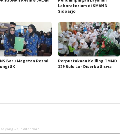
ANGUNAN PAVING JALAN
Pendampingan Layanan
Laboratorium di SMAN 3
Sidoarjo
PNS Baru Magetan Resmi
Perpustakaan Keliling TMMD
ongi SK
129 Bulu Lor Diserbu Siswa
as yang wajib ditandai
*