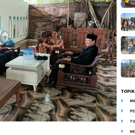
TOPIK
MA
PE
TU
ME