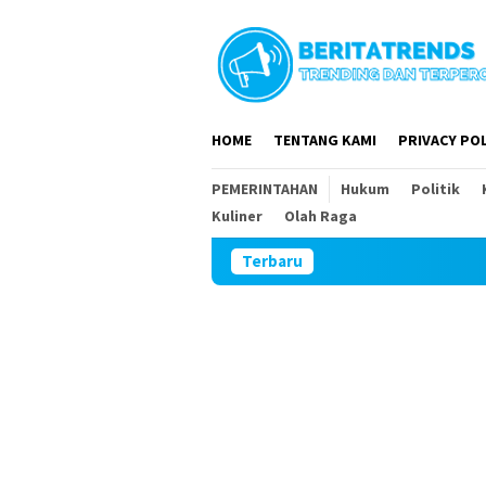
Loncat
ke
konten
HOME
TENTANG KAMI
PRIVACY POL
PEMERINTAHAN
Hukum
Politik
Kuliner
Olah Raga
Terbaru
DPR RI dan DPRD M