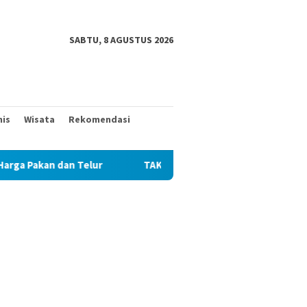
SABTU, 8 AGUSTUS 2026
nis
Wisata
Rekomendasi
ur
TAK MAU KALAH DENGAN YANG MUDA, TIGA KAKEK INI