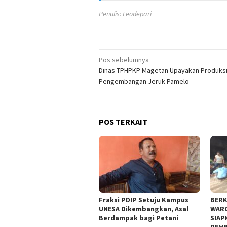
Penulis: Leodepari
Navigasi
Pos sebelumnya
Dinas TPHPKP Magetan Upayakan Produksi
pos
Pengembangan Jeruk Pamelo
POS TERKAIT
Fraksi PDIP Setuju Kampus
BERK
UNESA Dikembangkan, Asal
WARG
Berdampak bagi Petani
SIAP