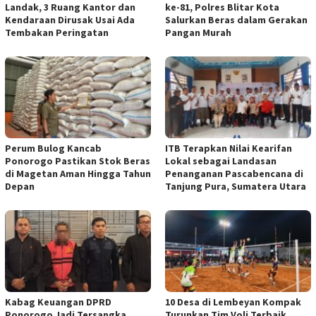
Landak, 3 Ruang Kantor dan
ke-81, Polres Blitar Kota
Kendaraan Dirusak Usai Ada
Salurkan Beras dalam Gerakan
Tembakan Peringatan
Pangan Murah
Perum Bulog Kancab
ITB Terapkan Nilai Kearifan
Ponorogo Pastikan Stok Beras
Lokal sebagai Landasan
di Magetan Aman Hingga Tahun
Penanganan Pascabencana di
Depan
Tanjung Pura, Sumatera Utara
Kabag Keuangan DPRD
10 Desa di Lembeyan Kompak
Ponorogo Jadi Tersangka
Turunkan Tim Voli Terbaik