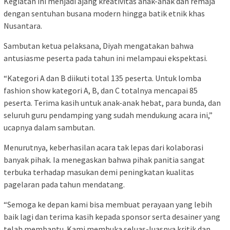
Kegiatan ini menjadi ajang kreativitas anak-anak dan remaja
dengan sentuhan busana modern hingga batik etnik khas
Nusantara.
Sambutan ketua pelaksana, Diyah mengatakan bahwa
antusiasme peserta pada tahun ini melampaui ekspektasi.
“Kategori A dan B diikuti total 135 peserta. Untuk lomba
fashion show kategori A, B, dan C totalnya mencapai 85
peserta. Terima kasih untuk anak-anak hebat, para bunda, dan
seluruh guru pendamping yang sudah mendukung acara ini,”
ucapnya dalam sambutan.
Menurutnya, keberhasilan acara tak lepas dari kolaborasi
banyak pihak. Ia menegaskan bahwa pihak panitia sangat
terbuka terhadap masukan demi peningkatan kualitas
pagelaran pada tahun mendatang.
“Semoga ke depan kami bisa membuat perayaan yang lebih
baik lagi dan terima kasih kepada sponsor serta desainer yang
telah membantu. Kami membuka seluas-luasnya kritik dan