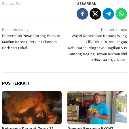
Penulis: MAL
SEBARKAN
Navigasi
Pos sebelumnya
Pos berikutnya
Pemerintah Pusat Dorong Pemkot
Wujud Kepedulian Kepada Wong
pos
Madiun Dorong Perkuat Ekonomi
Cilik DPC PDI Perjuangan
Berbasis Lokal
Kabupaten Pringsewu Bagikan 539
Kantong Daging Hewan Kurban Idul
Adha 1447 H/2026 M.
POS TERKAIT
Ketapang Darurat Teror 32
Operasi Bersama BKCHT,