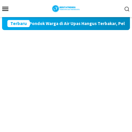
Loncat
Menu
ke
Mobile
konten
ror 32 Pondok Warga di Air Upas Hangus Terbakar, Pelaku Masih
Terbaru