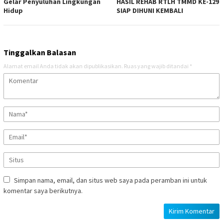
Gelar Penyuluhan Lingkungan
HASIL REHAB RTLH TMMD KE-129
Hidup
SIAP DIHUNI KEMBALI
Tinggalkan Balasan
Alamat email Anda tidak akan dipublikasikan.
Ruas yang wajib ditandai
*
Simpan nama, email, dan situs web saya pada peramban ini untuk
komentar saya berikutnya.