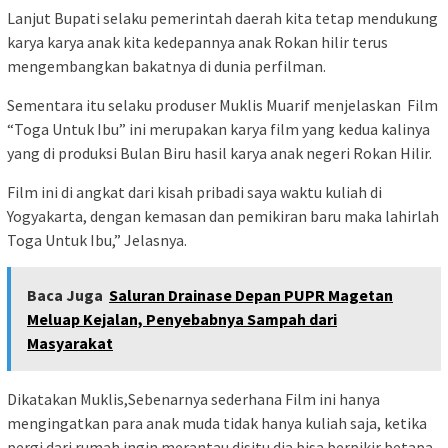
Lanjut Bupati selaku pemerintah daerah kita tetap mendukung
karya karya anak kita kedepannya anak Rokan hilir terus
mengembangkan bakatnya di dunia perfilman.
Sementara itu selaku produser Muklis Muarif menjelaskan Film
“Toga Untuk Ibu” ini merupakan karya film yang kedua kalinya
yang di produksi Bulan Biru hasil karya anak negeri Rokan Hilir.
Film ini di angkat dari kisah pribadi saya waktu kuliah di
Yogyakarta, dengan kemasan dan pemikiran baru maka lahirlah
Toga Untuk Ibu,” Jelasnya.
Baca Juga
Saluran Drainase Depan PUPR Magetan
Meluap Kejalan, Penyebabnya Sampah dari
Masyarakat
Dikatakan Muklis,Sebenarnya sederhana Film ini hanya
mengingatkan para anak muda tidak hanya kuliah saja, ketika
pergi dari rumah ingin merantau disitu dia bisa berpikir betapa