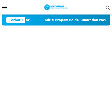
Loncat
Menu
ke
Mobile
konten
 Bulu Lor
Terbaru
Miris! Propam Polda Sumut dan Wasidik Ditresk