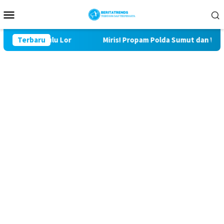
Loncat
Menu
ke
Mobile
konten
 129 Bulu Lor
Terbaru
Miris! Propam Polda Sumut dan Wasidik Di