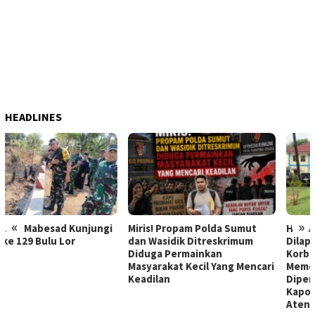
HEADLINES
«
»
Miris! Propam Polda Sumut
Hebat Mamak Maling, 7 Bulan
dan Wasidik Ditreskrimum
Dilaporkan karena Fitnah
Diduga Permainkan
Korban Pencurian
Masyarakat Kecil Yang Mencari
Memerasnya 250 Juta Tidak
Keadilan
Diperiksa, Korban Meminta
Kapolda Sumut Memberikan
Atensi