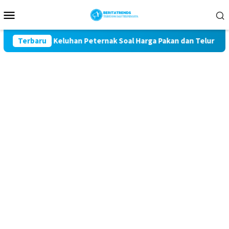
Loncat
Menu
ke
Mobile
konten
 Kawal Keluhan Peternak Soal Harga Pakan dan Telur
Terbaru
TA