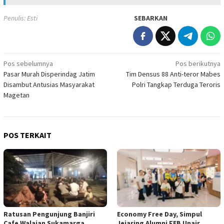
Penulis: Esti
SEBARKAN
Navigasi
Pos sebelumnya
Pos berikutnya
Pasar Murah Disperindag Jatim
Tim Densus 88 Anti-teror Mabes
pos
Disambut Antusias Masyarakat
Polri Tangkap Terduga Teroris
Magetan
POS TERKAIT
Ratusan Pengunjung Banjiri
Economy Free Day, Simpul
Cafe Walajan Sukamarga,
Jejaring Alumni FEB Unair