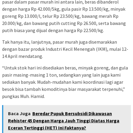
pasar dalam pasar murah ini antara lain, beras dibanderol
dengan harga Rp 42.000/5kg, gula pasir Rp 13.500/kg, minyak
goreng Rp 13.000/l, telur Rp 23.500/kg, bawang merah Rp
20.000/kg, dan bawang putih cutting Rp 26.500, serta bawang
putih biasa yang dijual dengan harga Rp 22.500/kg.
Tak hanya itu, lanjutnya, pasar murah juga disemarakkan
dengan bazar produk Industri Kecil Menengah (IKM), mulai 12-
14 April mendatang.
“Untuk stok hari ini disediakan beras, minyak goreng, dan gula
pasir masing-masing 1 ton, sedangkan yang lain juga kami
sediakan banyak. Mudah-mudahan kami koordinasi lagi agar
besok bisa tambah komoditinya biar masyarakat terpenuhi,”
pungkas Muh. Hamid.
Baca Juga
Beredar Pupuk Bersubsidi Dikawasan
Rehister 45 Dengan Harga Jauh Tinggi Diatas Harga
Eceran Tertinggi (HET) Ini Faktanya?