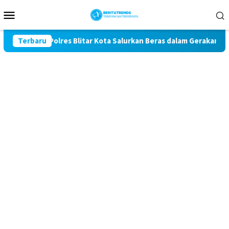
Loncat
Menu
ke
Mobile
konten
-81, Polres Blitar Kota Salurkan Beras dalam Gerakan Pangan M
Terbaru