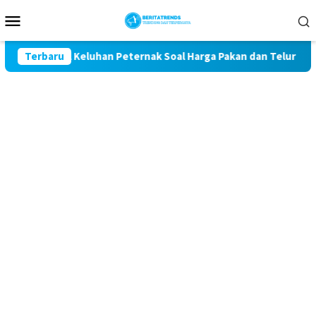
Loncat
Menu
ke
Mobile
konten
 Kawal Keluhan Peternak Soal Harga Pakan dan Telur
Terbaru
TA