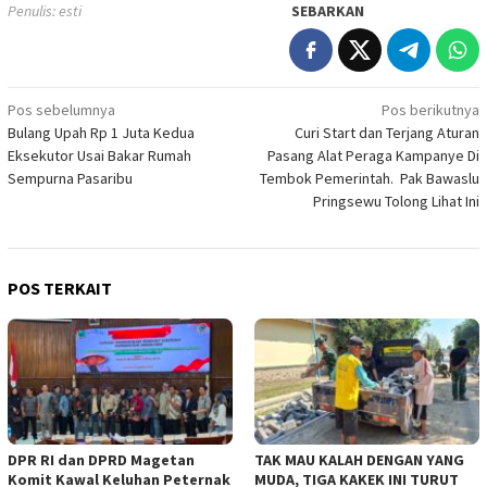
Penulis: esti
SEBARKAN
Navigasi
Pos sebelumnya
Pos berikutnya
Bulang Upah Rp 1 Juta Kedua
Curi Start dan Terjang Aturan
pos
Eksekutor Usai Bakar Rumah
Pasang Alat Peraga Kampanye Di
Sempurna Pasaribu
Tembok Pemerintah. Pak Bawaslu
Pringsewu Tolong Lihat Ini
POS TERKAIT
DPR RI dan DPRD Magetan
TAK MAU KALAH DENGAN YANG
Komit Kawal Keluhan Peternak
MUDA, TIGA KAKEK INI TURUT