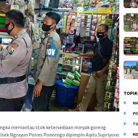
TOPIK
MA
PE
TU
ngka memantau stok ketersediaan minyak goreng
Polsek Ngrayun Polres Ponorogo dipimpin Aiptu Supriyono
ME