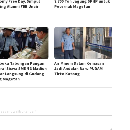
omy Free Day, Simpul
7.700 Ton Jagung SPHP untuk
ring Alumni FEB Unair
Peternak Magetan
uka Tabungan Pangan
Air Minum Dalam Kemasan
ra! Siswa SMKN 3 Madiun
Jadi Andalan Baru PUDAM
jar Langsung di Gudang
Tirto Katong
og Magetan
as yang wajib ditandai
*