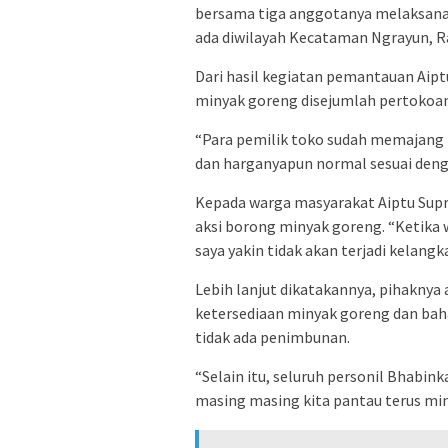
bersama tiga anggotanya melaksana
ada diwilayah Kecataman Ngrayun, Ra
Dari hasil kegiatan pemantauan Aip
minyak goreng disejumlah pertokoa
“Para pemilik toko sudah memajang 
dan harganyapun normal sesuai denga
Kepada warga masyarakat Aiptu Supr
aksi borong minyak goreng. “Ketika
saya yakin tidak akan terjadi kelangk
Lebih lanjut dikatakannya, pihakny
ketersediaan minyak goreng dan bah
tidak ada penimbunan.
“Selain itu, seluruh personil Bhabi
masing masing kita pantau terus min