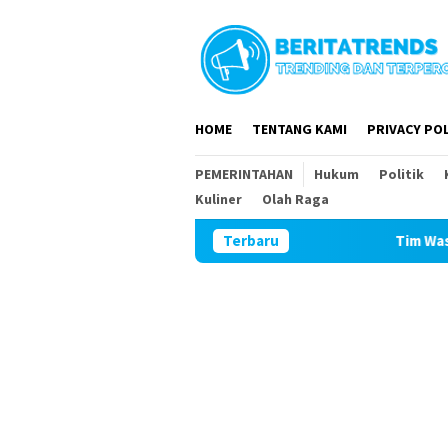
Loncat
ke
konten
HOME
TENTANG KAMI
PRIVACY POL
PEMERINTAHAN
Hukum
Politik
Kuliner
Olah Raga
Terbaru
Tim Wasev Mabesad Kun