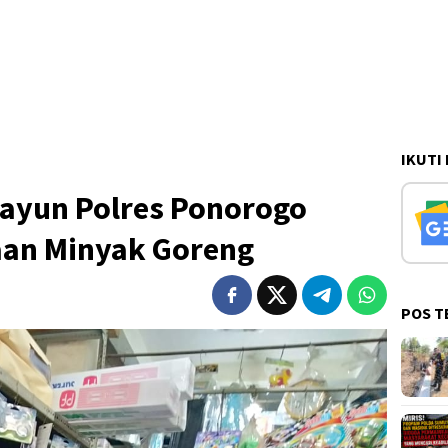
IKUTI
rayun Polres Ponorogo
aan Minyak Goreng
POS T