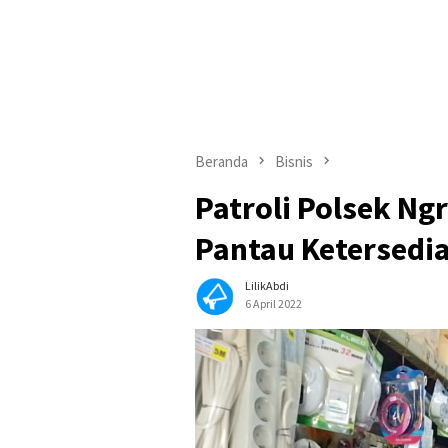
Beranda
Bisnis
Patroli Polsek Ng
Pantau Ketersedi
LilikAbdi
6 April 2022