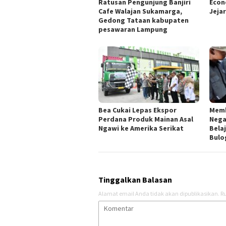
Ratusan Pengunjung Banjiri
Econ
Cafe Walajan Sukamarga,
Jeja
Gedong Tataan kabupaten
pesawaran Lampung
Bea Cukai Lepas Ekspor
Memb
Perdana Produk Mainan Asal
Nega
Ngawi ke Amerika Serikat
Bela
Bul
Tinggalkan Balasan
Alamat email Anda tidak akan dipublikasikan.
Ru