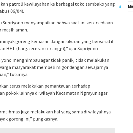
kan patroli kewilayahan ke berbagai toko sembako yang
MA
bu ( 06/04).
tu Supriyono menyampaikan bahwa saat ini ketersediaan
n masih aman.
minyak goreng kemasan dangan ukuran yang bervariatif
n HET (harga eceran tertinggi),” ujar Supriyono
iyono menghimbau agar tidak panik, tidak melakukan
 warga masyarakat membeli migor dengan sewajarnya
aan,” tuturnya
a akan terus melakukan pemantauan terhadap
an pokok lainnya di wilayah Kecamatan Ngrayun agar
nkamtibmas juga melakukan hal yang sama di wilayahnya
yak goreng ini,” pungkasnya.