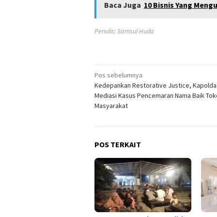
Baca Juga
10 Bisnis Yang Men
Penulis: Samsul Huda
Navigasi
Pos sebelumnya
Kedepankan Restorative Justice, Kapold
pos
Mediasi Kasus Pencemaran Nama Baik Tok
Masyarakat
POS TERKAIT