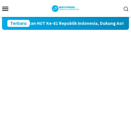
Loncat
Menu
ke
Mobile
konten
 Peringatan HUT Ke-81 Republik Indonesia, Dukung Asri dan di
Terbaru