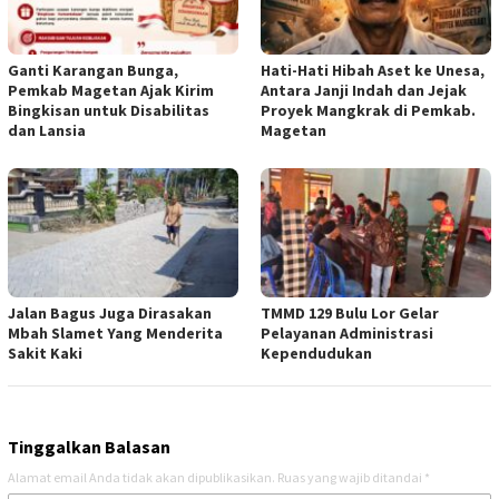
Ganti Karangan Bunga,
Hati-Hati Hibah Aset ke Unesa,
Pemkab Magetan Ajak Kirim
Antara Janji Indah dan Jejak
Bingkisan untuk Disabilitas
Proyek Mangkrak di Pemkab.
dan Lansia
Magetan
Jalan Bagus Juga Dirasakan
TMMD 129 Bulu Lor Gelar
Mbah Slamet Yang Menderita
Pelayanan Administrasi
Sakit Kaki
Kependudukan
Tinggalkan Balasan
Alamat email Anda tidak akan dipublikasikan.
Ruas yang wajib ditandai
*