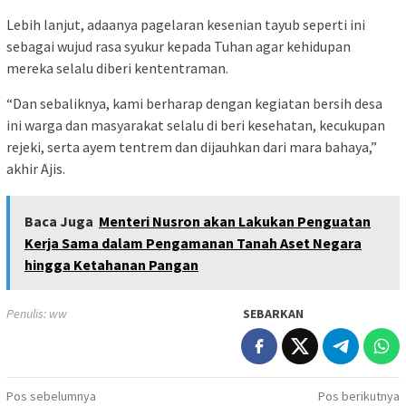
Lebih lanjut, adaanya pagelaran kesenian tayub seperti ini
sebagai wujud rasa syukur kepada Tuhan agar kehidupan
mereka selalu diberi kententraman.
“Dan sebaliknya, kami berharap dengan kegiatan bersih desa
ini warga dan masyarakat selalu di beri kesehatan, kecukupan
rejeki, serta ayem tentrem dan dijauhkan dari mara bahaya,”
akhir Ajis.
Baca Juga
Menteri Nusron akan Lakukan Penguatan
Kerja Sama dalam Pengamanan Tanah Aset Negara
hingga Ketahanan Pangan
Penulis: ww
SEBARKAN
Navigasi
Pos sebelumnya
Pos berikutnya