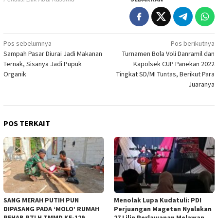
Navigasi
Pos sebelumnya
Pos berikutnya
Sampah Pasar Diurai Jadi Makanan
Turnamen Bola Voli Danramil dan
pos
Ternak, Sisanya Jadi Pupuk
Kapolsek CUP Panekan 2022
Organik
Tingkat SD/MI Tuntas, Berikut Para
Juaranya
POS TERKAIT
SANG MERAH PUTIH PUN
Menolak Lupa Kudatuli: PDI
DIPASANG PADA ‘MOLO’ RUMAH
Perjuangan Magetan Nyalakan
REHAB RTLH TMMD KE-129
27 Lilin Perlawanan Melawan