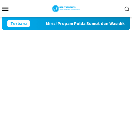
Loncat
Menu
ke
Mobile
konten
u Lor
Terbaru
Miris! Propam Polda Sumut dan Wasidik Ditreskrimu