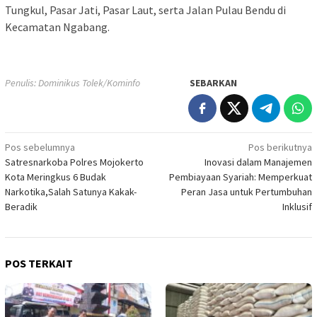
Tungkul, Pasar Jati, Pasar Laut, serta Jalan Pulau Bendu di
Kecamatan Ngabang.
Penulis: Dominikus Tolek/Kominfo
SEBARKAN
Navigasi
Pos sebelumnya
Pos berikutnya
Satresnarkoba Polres Mojokerto
Inovasi dalam Manajemen
pos
Kota Meringkus 6 Budak
Pembiayaan Syariah: Memperkuat
Narkotika,Salah Satunya Kakak-
Peran Jasa untuk Pertumbuhan
Beradik
Inklusif
POS TERKAIT