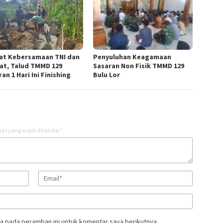
at Kebersamaan TNI dan
Penyuluhan Keagamaan
at, Talud TMMD 129
Sasaran Non Fisik TMMD 129
an 1 Hari Ini Finishing
Bulu Lor
as yang wajib ditandai
*
a pada peramban ini untuk komentar saya berikutnya.