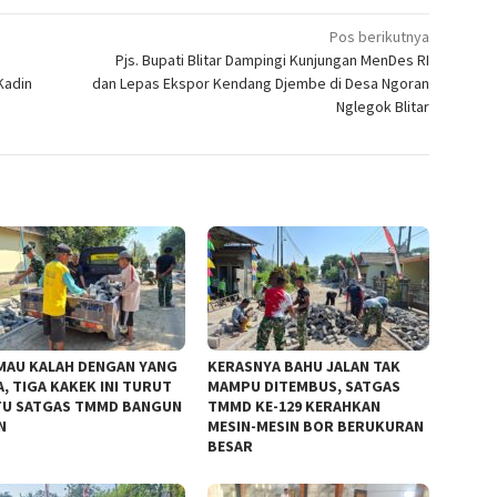
Pos berikutnya
Pjs. Bupati Blitar Dampingi Kunjungan MenDes RI
Kadin
dan Lepas Ekspor Kendang Djembe di Desa Ngoran
Nglegok Blitar
MAU KALAH DENGAN YANG
KERASNYA BAHU JALAN TAK
, TIGA KAKEK INI TURUT
MAMPU DITEMBUS, SATGAS
U SATGAS TMMD BANGUN
TMMD KE-129 KERAHKAN
N
MESIN-MESIN BOR BERUKURAN
BESAR