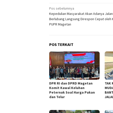
Navigasi
Pos sebelumnya
Kepedulian Masyarakat Akan Adanya Jalan
pos
Berlubang Langsung Direspon Cepat oleh 
PUPR Magetan
POS TERKAIT
DPR RI dan DPRD Magetan
TAK 
Komit Kawal Keluhan
MUDA
Peternak Soal Harga Pakan
BANT
dan Telur
JALA