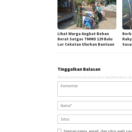
Lihat Warga Angkat Beban
Berk
Berat Satgas TMMD 129 Bulu
Raky
Lor Cekatan Ulurkan Bantuan
Sasar
Tinggalkan Balasan
Alamat email Anda tidak akan dipublikasikan.
Ru
Simpan nama, email, dan situs web say