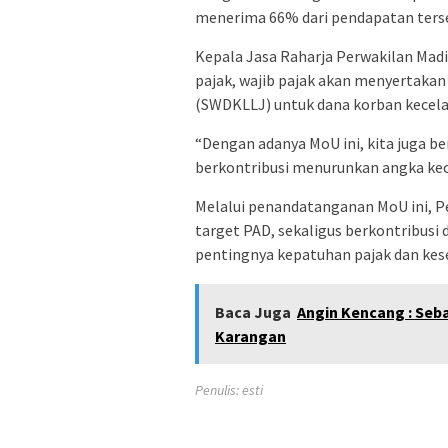
menerima 66% dari pendapatan terse
Kepala Jasa Raharja Perwakilan Mad
pajak, wajib pajak akan menyertaka
(SWDKLLJ) untuk dana korban kecela
“Dengan adanya MoU ini, kita juga 
berkontribusi menurunkan angka kece
Melalui penandatanganan MoU ini, 
target PAD, sekaligus berkontribus
pentingnya kepatuhan pajak dan kese
Baca Juga
Angin Kencang : Se
Karangan
Penulis: esti