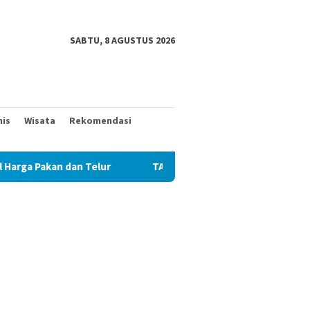
SABTU, 8 AGUSTUS 2026
nis
Wisata
Rekomendasi
an Telur
TAK MAU KALAH DENGAN YANG MUDA, TIGA KAKE