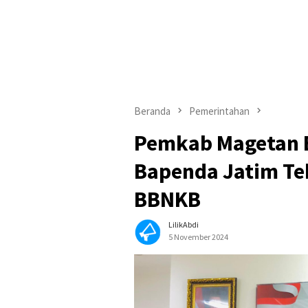
Beranda
Pemerintahan
Pemkab Magetan B
Bapenda Jatim Te
BBNKB
LilikAbdi
5 November 2024